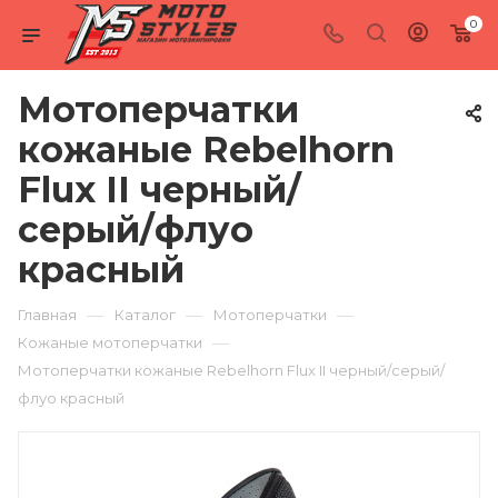
0
Мотоперчатки
кожаные Rebelhorn
Flux II черный/
серый/флуо
красный
—
—
—
Главная
Каталог
Мотоперчатки
—
Кожаные мотоперчатки
Мотоперчатки кожаные Rebelhorn Flux II черный/серый/
флуо красный