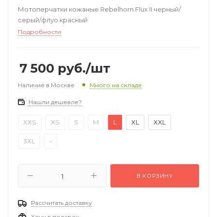
Мотоперчатки кожаные Rebelhorn Flux II черный/
серый/флуо красный
Подробности
7 500
руб.
/шт
Наличие в Москве
Много на складе
Нашли дешевле?
XXS
XS
S
M
L
XL
XXL
3XL
-
В КОРЗИНУ
Рассчитать доставку
Хочу в подарок