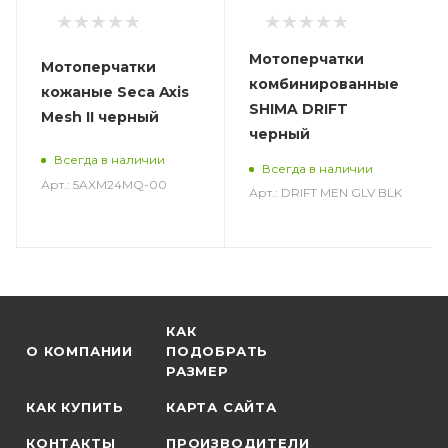
Мотоперчатки
Мотоперчатки
комбинированные
кожаные Seca Axis
SHIMA DRIFT
Mesh II черный
черный
Всегда в наличии
Всегда в наличии
Арт.: 5AXM24MQ-00
Арт.: DRIFT MEN GLV BLK
КАК
О КОМПАНИИ
ПОДОБРАТЬ
РАЗМЕР
КАК КУПИТЬ
КАРТА САЙТА
КОНТАКТЫ
ПРОИЗВОДИТЕЛИ