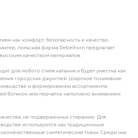
иям как комфорт, безопасность и качество.
актер, польская фирма Rebelhorn предлагает
высоким качеством материалов.
ит для любого стиля катания и будет уместна как
доления городских джунглей. Широкое понимание
оизводстве и формировании ассортимента
алей ботинок или перчаток наполнено вниманием
ачества, не подверженных стиранию. Для
зводстве используются как традиционные
сококачественные синтетические ткани. Среди них