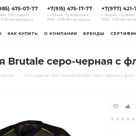
985) 475-07-77
+7(915) 475-17-77
+7(977) 421-
сква, ТРК СпортЕХ
г. Москва, ТЦ Формула Х
г. Москва, ТЦ Dexter
 - 21:00 без выходных
10:00 - 21:00 без выходных
10:00 - 21:00 без вы
Ы
КАК КУПИТЬ
О КОМПАНИИ
БРЕНДЫ
СЕРТИФИ
я Brutale серо-черная с 
—
куртки
Мотокуртка текстильная Brutale серо-черная с флу