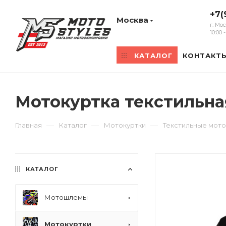
+7(
Москва
г. Мо
10:00
КАТАЛОГ
КОНТАКТ
Мотокуртка текстильна
—
—
—
Главная
Каталог
Мотокуртки
Текстильные мото
КАТАЛОГ
Мотошлемы
Мотокуртки