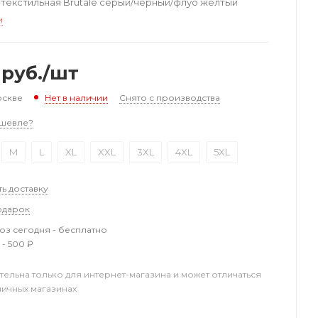
текстильная Brutale серый/черный/флуо желтый
и
руб.
/шт
оскве
Снято с производства
Нет в наличии
шевле?
M
L
XL
XXL
3XL
4XL
5XL
ть доставку
одарок
з сегодня - бесплатно
 - 500 ₽
тельна только для интернет-магазина и может отличаться
ничных магазинах