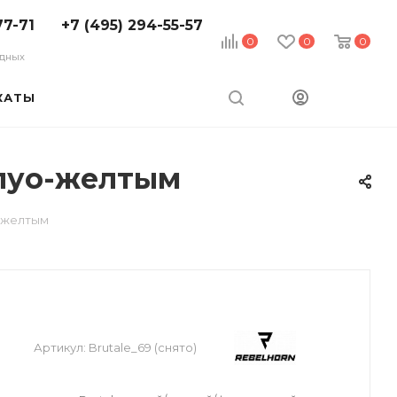
77-71
+7 (495) 294-55-57
0
0
0
ходных
КАТЫ
флуо-желтым
о-желтым
Артикул:
Brutale_69 (снято)