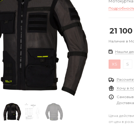
Мотокуртка 
Подробност
21 100
Наличие в М
Нашли де
XS
S
Рассчита
Хочу в п
Самовыво
Доставка
Цена действи
от цен в роз