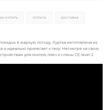
АК КУПИТЬ
ОПЛАТА
ДОСТАВКА
поездок в жаркую погоду. Куртка изготовлена из
а и идеально прилегает к телу. Несмотря на свою
тройствам для локтей, плеч и спины CE-level 2.