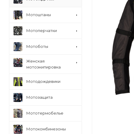
Мотоштаны
Мотоперчатки
Мотоботы
Женская
мотоэкипировка
Мотодождевики
Мотозащита
Мототермобелье
Мотокомбинезоны