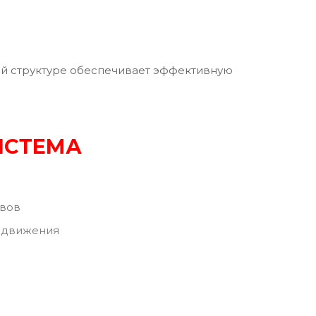
оей структуре обеспечивает эффективную
ИСТЕМА
авов
редвижения