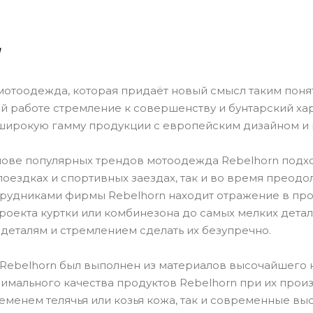
мотоодежда, которая придаёт новый смысл таким понят
й работе стремление к совершенству и бунтарский хар
широкую гамму продукции с европейским дизайном и 
нове популярных трендов мотоодежда Rebelhorn подход
 поездках и спортивных заездах, так и во время прео
трудниками фирмы Rebelhorn находит отражение в пр
 проекта куртки или комбинезона до самых мелких дет
 деталям и стремлением сделать их безупречно.
Rebelhorn был выполнен из материалов высочайшего к
имального качества продуктов Rebelhorn при их прои
менем телячья или козья кожа, так и современные вы