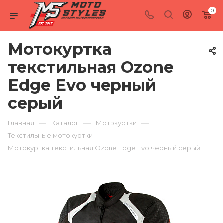
0
Мотокуртка
текстильная Ozone
Edge Evo черный
серый
—
—
—
Главная
Каталог
Мотокуртки
—
Текстильные мотокуртки
Мотокуртка текстильная Ozone Edge Evo черный серый