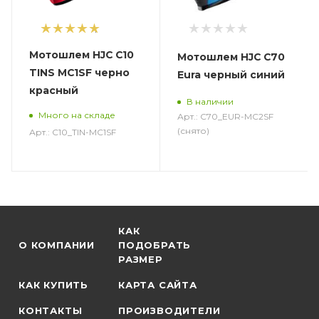
1
Мотошлем HJC C10
Мотошлем HJC C70
TINS MC1SF черно
Eura черный синий
красный
В наличии
Много на складе
Арт.: C70_EUR-MC2SF
(снято)
Арт.: C10_TIN-MC1SF
КАК
О КОМПАНИИ
ПОДОБРАТЬ
РАЗМЕР
КАК КУПИТЬ
КАРТА САЙТА
КОНТАКТЫ
ПРОИЗВОДИТЕЛИ