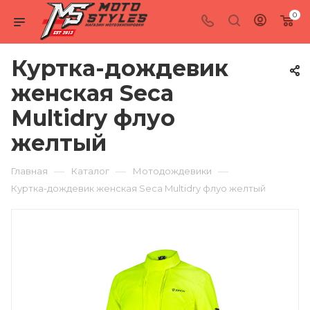
0
Куртка-дождевик
женская Seca
Multidry флуо
желтый
—
—
—
Главная
Каталог
Мотодождевики
Куртка-дождевик женская Seca Multidry флуо желтый