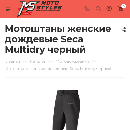
0
Мотоштаны женские
дождевые Seca
Multidry черный
—
—
—
Главная
Каталог
Мотодождевики
Мотоштаны женские дождевые Seca Multidry черный