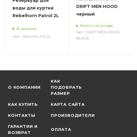
Резервуар для
DRIFT MEN HOOD
воды для куртки
черный
Rebelhorn Patrol 2L
Много на складе
В наличии
Арт.: DRIFT MEN HOOD
Арт.: Zbiornik_00_2L
BLACK
КАК
О КОМПАНИИ
ПОДОБРАТЬ
РАЗМЕР
КАК КУПИТЬ
КАРТА САЙТА
КОНТАКТЫ
ПРОИЗВОДИТЕЛИ
ГАРАНТИИ И
ОПЛАТА
ВОЗВРАТ