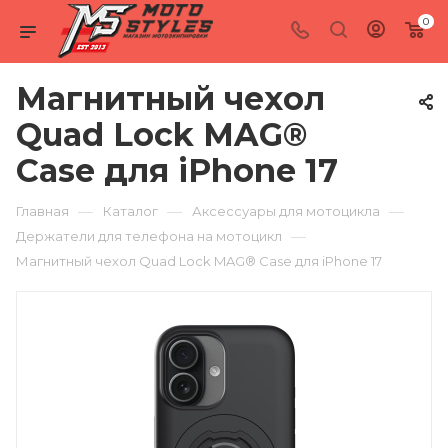
0
Магнитный чехол
Quad Lock MAG®
Case для iPhone 17
—
—
—
Главная
Каталог
Аксессуары для мотоцикла
—
Держатели для телефона на мотоцикл
Магнитный чехол Quad Lock MAG® Case для iPhone 17