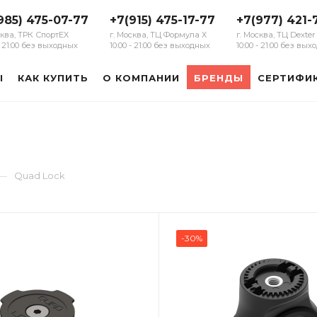
985) 475-07-77
+7(915) 475-17-77
+7(977) 421-
сква, ТРК СпортЕХ
г. Москва, ТЦ Формула Х
г. Москва, ТЦ Dexter
 - 21:00 без выходных
10:00 - 21:00 без выходных
10:00 - 21:00 без вы
Ы
КАК КУПИТЬ
О КОМПАНИИ
БРЕНДЫ
СЕРТИФИ
—
Quad Lock
-30%