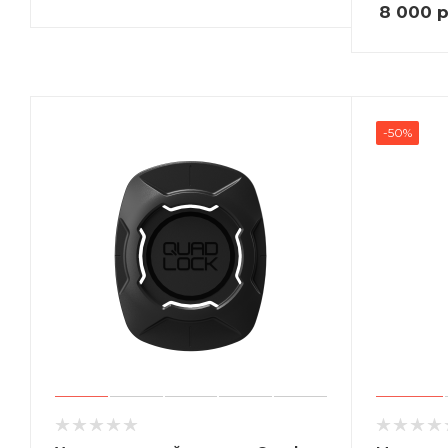
8 000
р
-50%