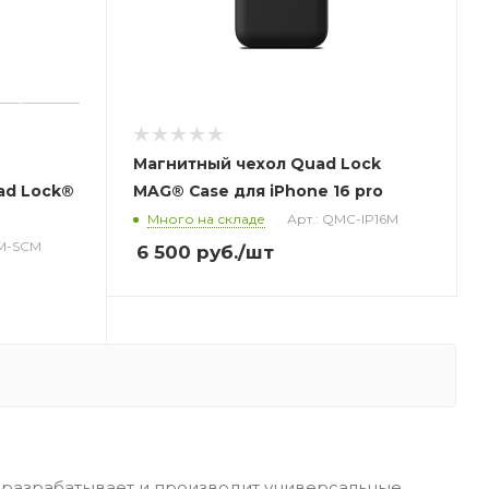
Магнитный чехол Quad Lock
ad Lock®
MAG® Case для iPhone 16 pro
Много на складе
Арт.: QMC-IP16M
LM-SCM
6 500
руб.
/шт
у, разрабатывает и производит универсальные