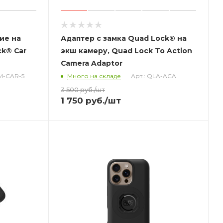
ие на
Адаптер с замка Quad Lock® на
ck® Car
экш камеру, Quad Lock To Action
Camera Adaptor
LM-CAR-5
Много на складе
Арт.: QLA-ACA
3 500
руб.
/шт
1 750
руб.
/шт