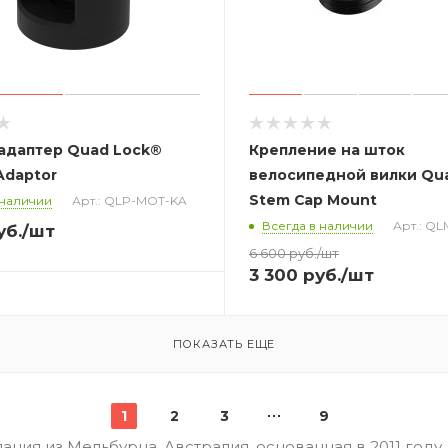
адаптер Quad Lock®
Крепление на шток
Adaptor
велосипедной вилки Qu
Stem Cap Mount
 наличии
Арт.: QLP-MOT-KA
Всегда в наличии
Арт.: Q
уб.
/шт
6 600
руб.
/шт
3 300
руб.
/шт
ПОКАЗАТЬ ЕЩЕ
1
2
3
9
пания из Мельбурна, Австралия, основанная в 2011 год