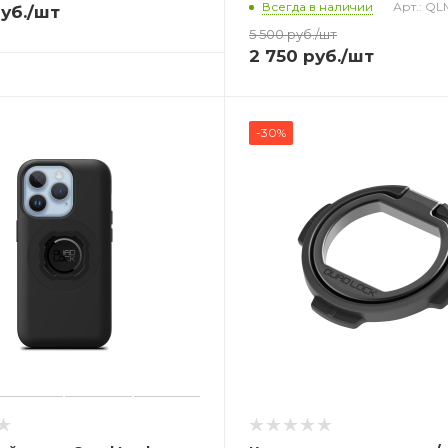
Всегда в наличии
Арт.: Q
уб.
/шт
5 500
руб.
/шт
2 750
руб.
/шт
-30%