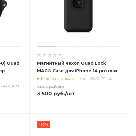
60) Quad
Магнитный чехол Quad Lock
mp
MAG® Case для iPhone 14 pro max
Много на складе
Арт.: QMC-IP14XL
P-360-BCM
7 000
руб.
/шт
3 500
руб.
/шт
-50%