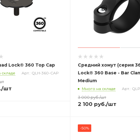
ad Lock® 360 Top Cap
Средний хомут (серия 3
Lock® 360 Base - Bar Cla
 складе
Арт.: QLH-360-CAP
Medium
шт
.
/шт
Много на складе
Арт.: QL
3 000
руб.
/шт
2 100
руб.
/шт
-50%