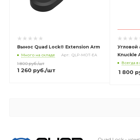
Вынос Quad Lock® Extension Arm
Угловой 
Knuckle 
Много на складе
Арт.: QLP-MOT-EA
Всегда в
1 800
руб.
/шт
1 260
руб.
/шт
1 800
р
Quad Lock - ком