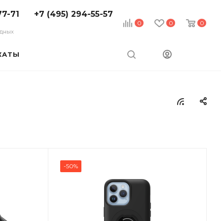
77-71
+7 (495) 294-55-57
0
0
0
ходных
КАТЫ
-50%