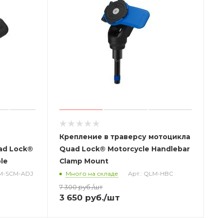
Крепление в траверсу мотоцикла
ad Lock®
Quad Lock® Motorcycle Handlebar
le
Clamp Mount
LM-SCM-ADJ
Много на складе
Арт.: QLM-HBC
7 300
руб.
/шт
3 650
руб.
/шт