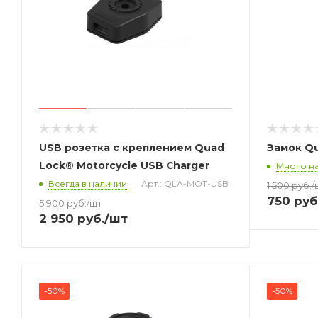
USB розетка c креплением Quad
Замок Qu
Lock® Motorcycle USB Charger
Много на
Всегда в наличии
Арт.: QLA-MOT-USB
1 500
руб.
/
750
руб
5 900
руб.
/шт
2 950
руб.
/шт
-50%
-50%