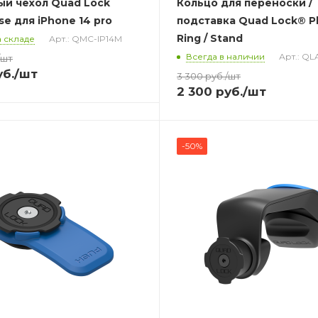
ый чехол Quad Lock
Кольцо для переноски /
e для iPhone 14 pro
подставка Quad Lock® 
Ring / Stand
 складе
Арт.: QMC-IP14M
Всегда в наличии
Арт.: Q
/шт
б.
/шт
3 300
руб.
/шт
2 300
руб.
/шт
-50%