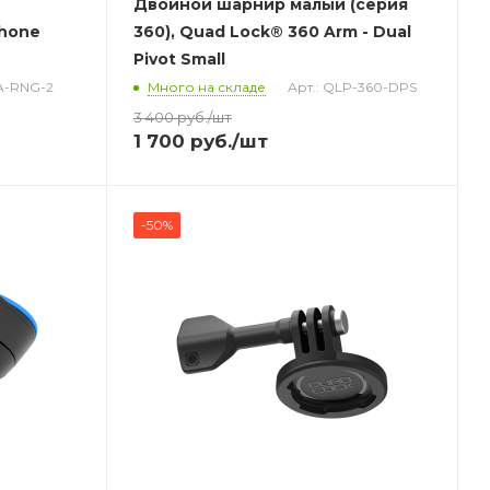
Двойной шарнир малый (серия
Phone
360), Quad Lock® 360 Arm - Dual
Pivot Small
LA-RNG-2
Много на складе
Арт.: QLP-360-DPS
3 400
руб.
/шт
1 700
руб.
/шт
-50%