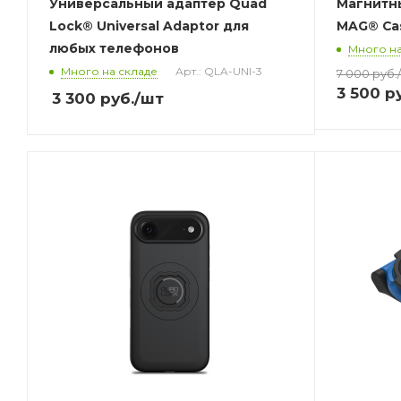
Универсальный адаптер Quad
Магнитн
Lock® Universal Adaptor для
MAG® Cas
любых телефонов
Много на
Много на складе
Арт.: QLA-UNI-3
7 000
руб.
3 500
ру
3 300
руб.
/шт