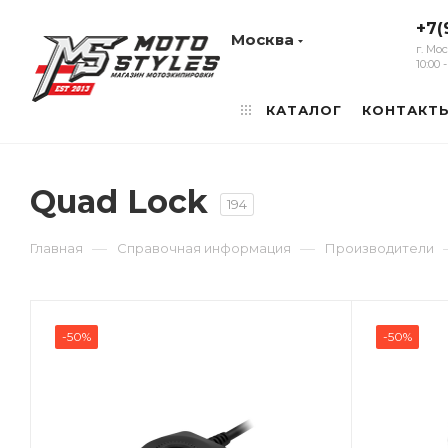
+7(
Москва
г. Мо
10:00
КАТАЛОГ
КОНТАКТ
Quad Lock
194
—
—
Главная
Справочная информация
Производители
-50%
-50%