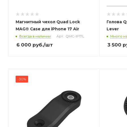
Магнитный чехол Quad Lock
Голова Q
MAG® Case для iPhone 17 Air
Lever
Всегда в наличии
Арт.: QMC-IP17L
Много на
6 000
руб.
/шт
3 500
р
-30%