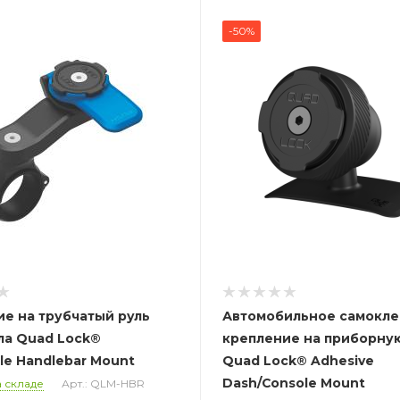
-50%
е на трубчатый руль
Автомобильное самокл
ла Quad Lock®
крепление на приборну
le Handlebar Mount
Quad Lock® Adhesive
Dash/Console Mount
 складе
Арт.: QLM-HBR