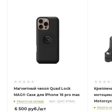
Магнитный чехол Quad Lock
Креплени
MAG® Case для iPhone 16 pro max
мотоцик
Motorcyc
Много на складе
Арт.: QMC-IP16XL
Много на
6 500
руб.
/шт