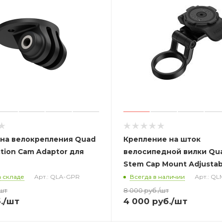
 на велокрепления Quad
Крепление на шток
tion Cam Adaptor для
велосипедной вилки Qu
Stem Cap Mount Adjustab
 складе
Арт.: QLA-GPR
Всегда в наличии
Арт.: Q
/шт
8 000
руб.
/шт
.
/шт
4 000
руб.
/шт