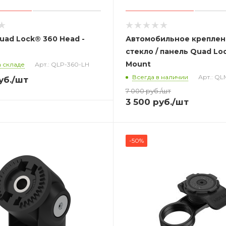
uad Lock® 360 Head -
Автомобильное креплен
стекло / панель Quad Lo
Mount
 складе
Арт.: QLP-360-LH
Всегда в наличии
Арт.: Q
уб.
/шт
7 000
руб.
/шт
3 500
руб.
/шт
-50%