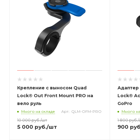
Крепление с выносом Quad
Адаптер
Lock® Out Front Mount PRO на
Lock® Ac
вело руль
GoPro
Много на складе
Арт.: QLM-OFM-PRO
Много на
10 000
руб.
/шт
1 800
руб.
5 000
руб.
/шт
900
руб