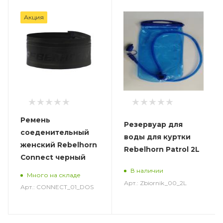
Акция
Ремень
Резервуар для
соеденительный
воды для куртки
женский Rebelhorn
Rebelhorn Patrol 2L
Connect черный
В наличии
Много на складе
Арт.: Zbiornik_00_2L
Арт.: CONNECT_01_DOS