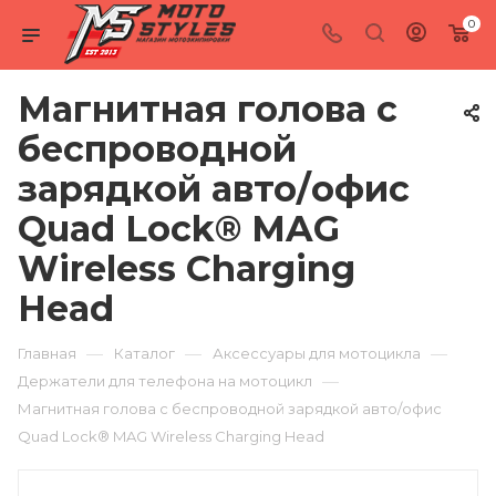
0
Магнитная голова с
беспроводной
зарядкой авто/офис
Quad Lock® MAG
Wireless Charging
Head
—
—
—
Главная
Каталог
Аксессуары для мотоцикла
—
Держатели для телефона на мотоцикл
Магнитная голова с беспроводной зарядкой авто/офис
Quad Lock® MAG Wireless Charging Head