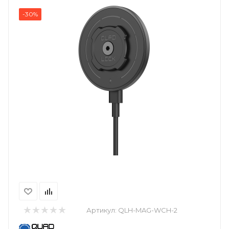
-30%
Артикул:
QLH-MAG-WCH-2