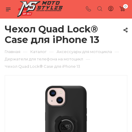
0
Чехол Quad Lock®
Case для iPhone 13
—
—
—
Главная
Каталог
Аксессуары для мотоцикла
—
Держатели для телефона на мотоцикл
Чехол Quad Lock® Case для iPhone 13