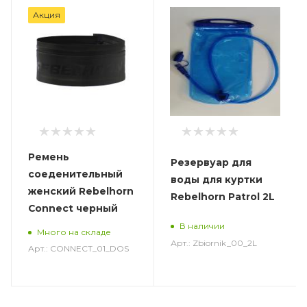
Акция
Ремень
Резервуар для
соеденительный
воды для куртки
женский Rebelhorn
Rebelhorn Patrol 2L
Connect черный
В наличии
Много на складе
Арт.: Zbiornik_00_2L
Арт.: CONNECT_01_DOS