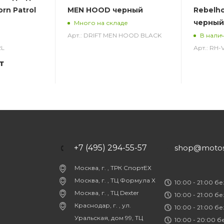
rn Patrol
MEN HOOD черный
Rebelh
черный
Много на складе
Арт.: DRIFT MEN HOOD BLACK
В нали
2L
Арт.: RH
т
+7 (495) 294-55-57
shop@motost
Москва, г. , ТРК СпортЕХ
Москва, г. , ТЦ Формула Х
10:00 - 21:00 б
Москва, г. , ТЦ Dexter
10:00 - 21:00 б
Краснодар, г. , ул.
10:00 - 21:00 б
Уральская, дом 99, ТЦ
10:00 - 20:00 