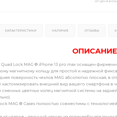
от цен в роз
ХАРАКТЕРИСТИКИ
НАЛИЧИЕ
ОТЗЫВЫ
К
ОПИСАНИЕ
 Quad Lock MAG ® iPhone 13 pro max оснащен фирмен
нному магнитному кольцу для простой и надежной фикс
дняя поверхность чехлов MAG абсолютно плоская, в от
е кастомизировать внешний вид вашего смартфона в че
ю сменных цветных колец магнитной системы на задней
ьно).
Lock MAG ® Cases полностью совместимы с технологие
а от ударов - прочный каркас из поликарбоната пок