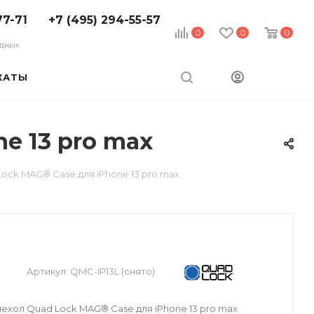
77-71
+7 (495) 294-55-57
0
0
0
ходных
КАТЫ
e 13 pro max
ock MAG® Case для iPhone 13 pro max
Артикул:
QMC-IP13L (снято)
ехол Quad Lock MAG® Case для iPhone 13 pro max