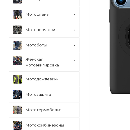
Мотоштаны
Мотоперчатки
Мотоботы
Женская
мотоэкипировка
Мотодождевики
Мотозащита
Мототермобелье
Мотокомбинезоны