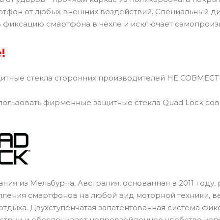
ртфон от любых внешних воздействий. Специальный ди
% фиксацию смартфона в чехле и исключает самопроиз
!
итные стекла сторонних производителей НЕ СОВМЕСТИ
ользовать фирменные защитные стекла Quad Lock сов
ания из Мельбурна, Австралия, основанная в 2011 году
пления смартфонов на любой вид моторной техники, ве
 отдыха. Двухступенчатая запатентованная система фи
стрии и обеспечивает непревзойденное удобство исп