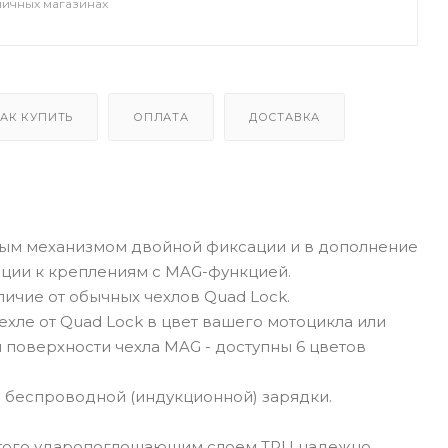
ничных магазинах
АК КУПИТЬ
ОПЛАТА
ДОСТАВКА
ным механизмом двойной фиксации и в дополнение
ации к креплениям с MAG-функцией.
личие от обычных чехлов Quad Lock.
хле от Quad Lock в цвет вашего мотоцикла или
 поверхности чехла MAG - доступны 6 цветов
й беспроводной (индукционной) зарядки.
рытого ударопоглощающим слоем TPU надежно