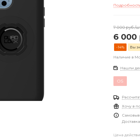
Подробност
7 000
руб.
/ш
6 000
-14%
Вы э
Наличие в М
Нашли де
OS
Рассчита
Хочу в п
Самовыво
Доставка
Цена действи