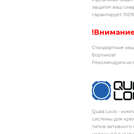
защитит ваш сма
гарантирует 100
!Внимание
Стандартные защ
бортиков!
Рекомендуем исп
Quad Lock - комп
системы для кре
типов активного
надежной в инду