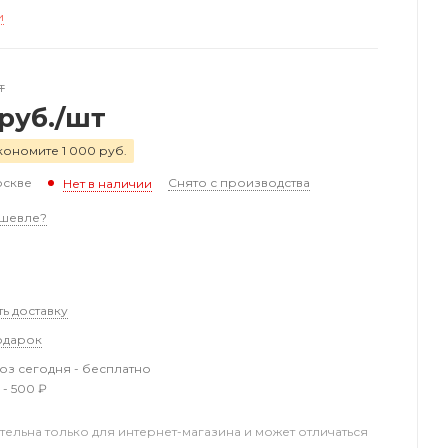
и
т
руб.
/шт
кономите 1 000 руб.
оскве
Снято с производства
Нет в наличии
шевле?
ть доставку
одарок
з сегодня - бесплатно
 - 500 ₽
тельна только для интернет-магазина и может отличаться