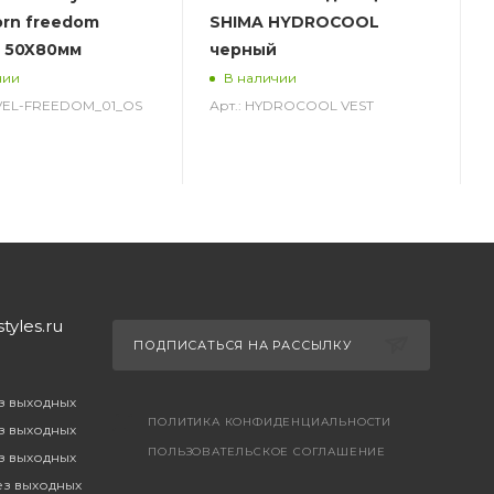
orn freedom
SHIMA HYDROCOOL
 50X80мм
черный
чии
В наличии
-VEL-FREEDOM_01_OS
Арт.: HYDROCOOL VEST
yles.ru
ПОДПИСАТЬСЯ НА РАССЫЛКУ
ез выходных
ПОЛИТИКА КОНФИДЕНЦИАЛЬНОСТИ
ез выходных
ПОЛЬЗОВАТЕЛЬСКОЕ СОГЛАШЕНИЕ
ез выходных
без выходных