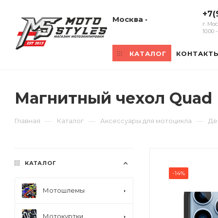
+7(
Москва
г. Мо
10:00
КАТАЛОГ
КОНТАКТ
Магнитный чехол Quad 
—
—
—
Главная
Каталог
Аксессуары для мотоцикла
Де
КАТАЛОГ
-14%
Мотошлемы
Мотокуртки