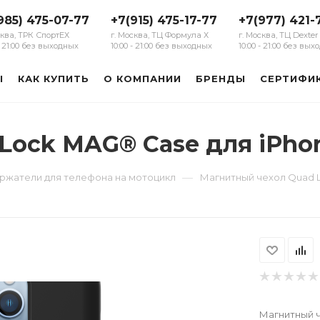
985) 475-07-77
+7(915) 475-17-77
+7(977) 421-
сква, ТРК СпортЕХ
г. Москва, ТЦ Формула Х
г. Москва, ТЦ Dexter
 - 21:00 без выходных
10:00 - 21:00 без выходных
10:00 - 21:00 без вы
Ы
КАК КУПИТЬ
О КОМПАНИИ
БРЕНДЫ
СЕРТИФИ
Lock MAG® Case для iPhon
—
ржатели для телефона на мотоцикл
Магнитный чехол Quad L
Магнитный ч