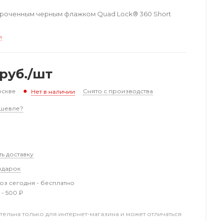
ороченным черным флажком Quad Lock® 360 Short
и
руб.
/шт
оскве
Снято с производства
Нет в наличии
шевле?
ть доставку
одарок
з сегодня - бесплатно
 - 500 ₽
тельна только для интернет-магазина и может отличаться