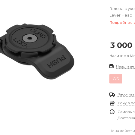
Голова c ук
Lever Head
Подробност
3 000
Наличие в М
Нашли де
OS
Рассчита
Хочу в п
Самовыво
Доставка
Цена действи