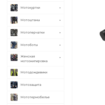
Мотокуртки
Мотоштаны
Мотоперчатки
Мотоботы
Женская
мотоэкипировка
Мотодождевики
Мотозащита
Мототермобелье