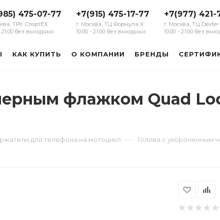
985) 475-07-77
+7(915) 475-17-77
+7(977) 421-
сква, ТРК СпортЕХ
г. Москва, ТЦ Формула Х
г. Москва, ТЦ Dexter
 - 21:00 без выходных
10:00 - 21:00 без выходных
10:00 - 21:00 без вы
Ы
КАК КУПИТЬ
О КОМПАНИИ
БРЕНДЫ
СЕРТИФИ
черным флажком Quad Lock
—
ржатели для телефона на мотоцикл
Голова c укороченным ч