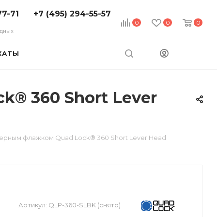
77-71
+7 (495) 294-55-57
0
0
0
ходных
КАТЫ
® 360 Short Lever
ерным флажком Quad Lock® 360 Short Lever Head
Артикул:
QLP-360-SLBK (снято)