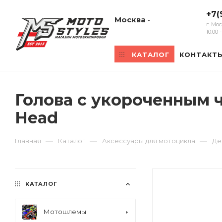
+7(
Москва
г. Мо
10:00
КАТАЛОГ
КОНТАКТ
Голова c укороченным 
Head
—
—
—
Главная
Каталог
Аксессуары для мотоцикла
Де
КАТАЛОГ
Мотошлемы