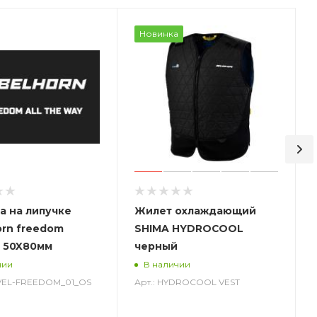
Новинка
а на липучке
Жилет охлаждающий
orn freedom
SHIMA HYDROCOOL
 50X80мм
черный
чии
В наличии
-VEL-FREEDOM_01_OS
Арт.: HYDROCOOL VEST