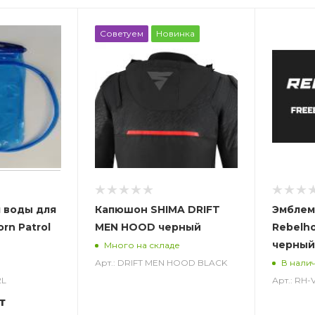
Советуем
Новинка
 воды для
Капюшон SHIMA DRIFT
Эмблем
rn Patrol
MEN HOOD черный
Rebelh
черный
Много на складе
Арт.: DRIFT MEN HOOD BLACK
В нали
2L
Арт.: RH
т