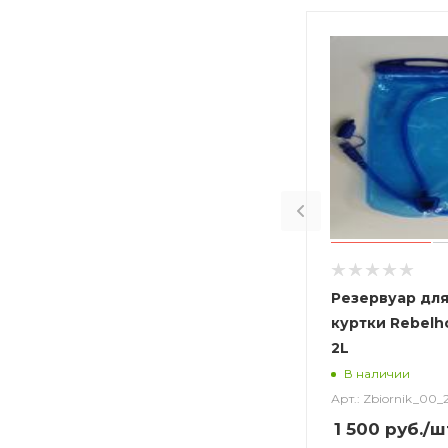
Резервуар для
куртки Rebelho
2L
В наличии
Арт.: Zbiornik_00_
1 500
руб.
/ш