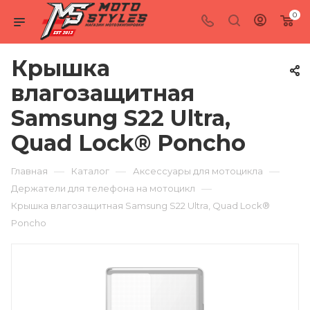
0
Крышка
влагозащитная
Samsung S22 Ultra,
Quad Lock® Poncho
—
—
—
Главная
Каталог
Аксессуары для мотоцикла
—
Держатели для телефона на мотоцикл
Крышка влагозащитная Samsung S22 Ultra, Quad Lock®
Poncho