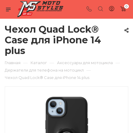
0
Чехол Quad Lock®
Case для iPhone 14
plus
—
—
—
Главная
Каталог
Аксессуары для мотоцикла
—
Держатели для телефона на мотоцикл
Чехол Quad Lock® Case для iPhone 14 plus