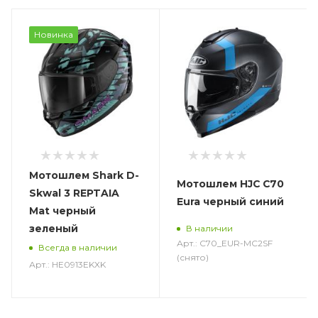
Новинка
Мотошлем Shark D-
Мотошлем HJC C70
Skwal 3 REPTAIA
Eura черный синий
Mat черный
зеленый
В наличии
Арт.: C70_EUR-MC2SF
Всегда в наличии
(снято)
Арт.: HE0913EKXK