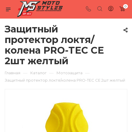
0
Защитный
протектор локтя/
колена PRO-TEC CE
2шт желтый
—
—
—
Главная
Каталог
Мотозащита
Защитный протектор локтя/колена PRO-TEC CE 2шт желтый