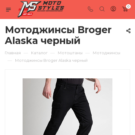
0
Мотоджинсы Broger
Alaska черный
—
—
—
Главная
Каталог
Мотоштаны
Мотоджинсы
—
Мотоджинсы Broger Alaska черный