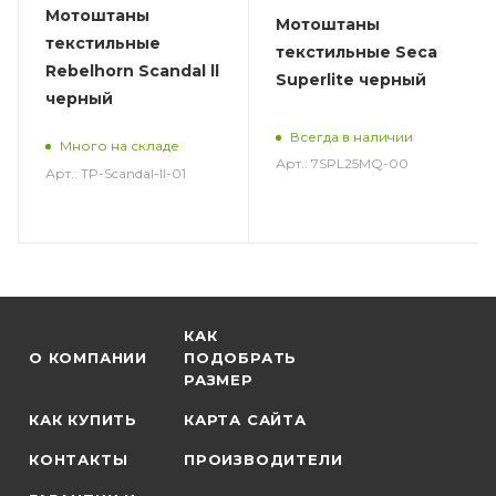
Мотоштаны
Мотоштаны
текстильные
текстильные Seca
Rebelhorn Scandal ll
Superlite черный
черный
Всегда в наличии
Много на складе
Арт.: 7SPL25MQ-00
Арт.: TP-Scandal-ll-01
КАК
О КОМПАНИИ
ПОДОБРАТЬ
РАЗМЕР
КАК КУПИТЬ
КАРТА САЙТА
КОНТАКТЫ
ПРОИЗВОДИТЕЛИ