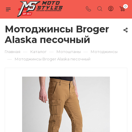
0
Мотоджинсы Broger
Alaska песочный
—
—
—
Главная
Каталог
Мотоштаны
Мотоджинсы
—
Мотоджинсы Broger Alaska песочный