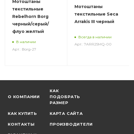
Мотоштаны
Мотоштаны
текстильные
текстильные Seca
Rebelhorn Borg
Arrakis III черный
черный/серый/
флуо желтый
Всегда в наличии
В наличии
Арт.: 7ARR25MQ-00
Арт.: Borg-27
КАК
О КОМПАНИИ
ПОДОБРАТЬ
РАЗМЕР
КАК КУПИТЬ
КАРТА САЙТА
КОНТАКТЫ
ПРОИЗВОДИТЕЛИ