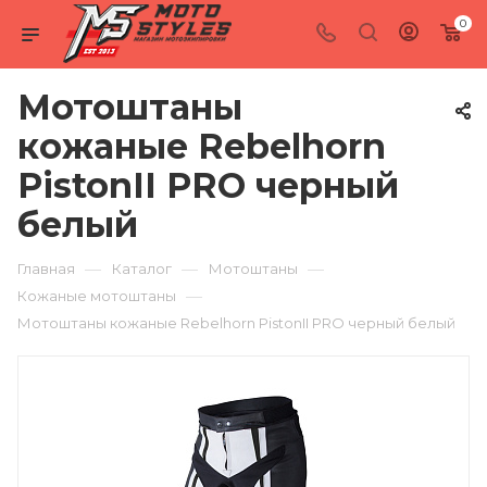
0
Мотоштаны
кожаные Rebelhorn
PistonII PRO черный
белый
—
—
—
Главная
Каталог
Мотоштаны
—
Кожаные мотоштаны
Мотоштаны кожаные Rebelhorn PistonII PRO черный белый