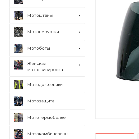
Мотоштаны
Мотоперчатки
Мотоботы
Женская
мотоэкипировка
Мотодождевики
Мотозащита
Мототермобелье
Мотокомбинезоны