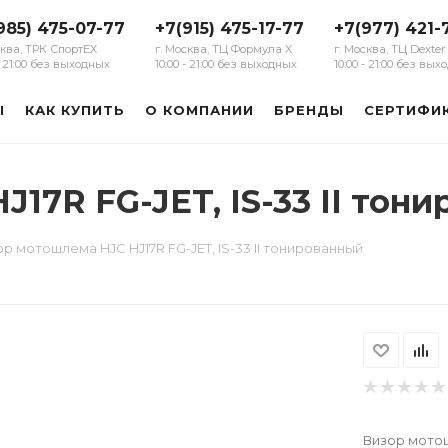
985) 475-07-77
+7(915) 475-17-77
+7(977) 421-
сква, ТРК СпортЕХ
г. Москва, ТЦ Формула Х
г. Москва, ТЦ Dexter
 - 21:00 без выходных
10:00 - 21:00 без выходных
10:00 - 21:00 без вы
Ы
КАК КУПИТЬ
О КОМПАНИИ
БРЕНДЫ
СЕРТИФИ
17R FG-JET, IS-33 II тон
р мотошлема HJC HJ17R FG-JET, IS-33 II тонированный
Визор мотош