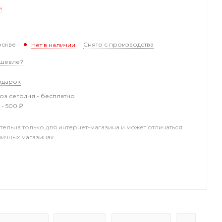
и
оскве
Снято с производства
Нет в наличии
шевле?
одарок
з сегодня - бесплатно
 - 500 ₽
тельна только для интернет-магазина и может отличаться
ничных магазинах