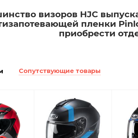
инство визоров HJC выпуск
тизапотевающей пленки Pinl
приобрести отд
Сопутствующие товары
м