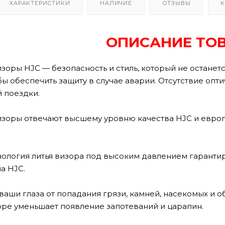
ХАРАКТЕРИСТИКИ
НАЛИЧИЕ
ОТЗЫВЫ
К
ОПИСАНИЕ ТО
зоры HJC — безопасность и стиль, который не останет
бы обеспечить защиту в случае аварии. Отсутствие оп
 поездки.
зоры отвечают высшему уровню качества HJC и европе
нология литья визора под высоким давлением гаранти
а HJC.
ваши глаза от попадания грязи, камней, насекомых и 
оре уменьшает появление запотеваний и царапин.