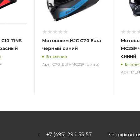
C10 TINS
Мотошлем HJC C70 Eura
Мотошле
красный
черный синий
MC2SF 
синий
е
В наличии
F
Арт.: C70_EUR-MC2SF (снято)
В нали
Арт.: I71
+7 (495) 294-55-57
shop@motost