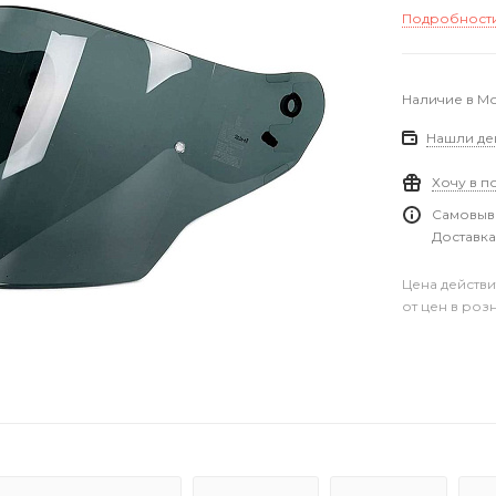
Подробност
Наличие в М
Нашли де
Хочу в п
Самовыво
Доставка
Цена действи
от цен в роз