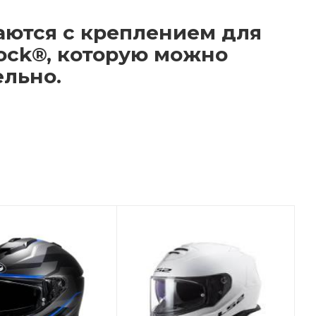
аются с креплением для
ock®, которую можно
ельно.