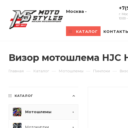
+7(
Москва
г. Мо
10:00
КАТАЛОГ
КОНТАКТ
Визор мотошлема HJC HJ
—
—
—
—
Главная
Каталог
Мотошлемы
Пинлоки
Визо
КАТАЛОГ
Мотошлемы
Мотокуртки