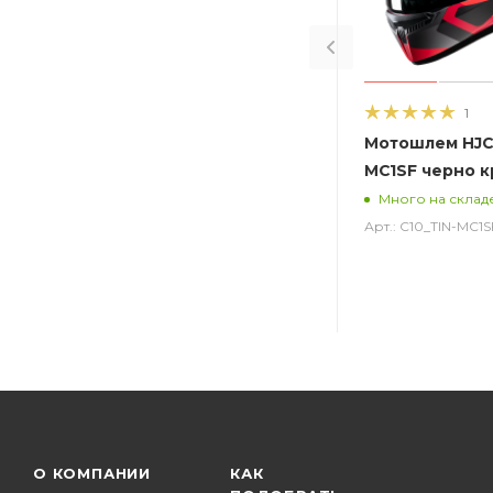
1
Мотошлем HJC 
MC1SF черно 
Много на склад
Арт.: C10_TIN-MC1S
О КОМПАНИИ
КАК