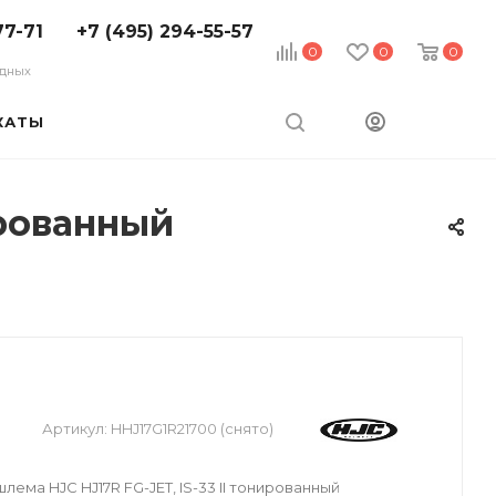
77-71
+7 (495) 294-55-57
0
0
0
ходных
КАТЫ
ированный
Артикул:
HHJ17G1R21700 (снято)
лема HJC HJ17R FG-JET, IS-33 II тонированный