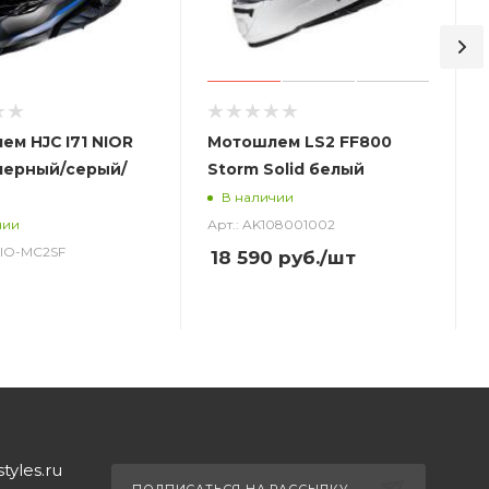
м HJC I71 NIOR
Мотошлем LS2 FF800
черный/серый/
Storm Solid белый
В наличии
Арт.: AK108001002
чии
_NIO-MC2SF
18 590
руб.
/шт
yles.ru