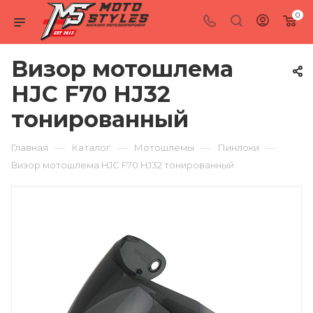
0
Визор мотошлема
HJC F70 HJ32
тонированный
—
—
—
—
Главная
Каталог
Мотошлемы
Пинлоки
Визор мотошлема HJC F70 HJ32 тонированный