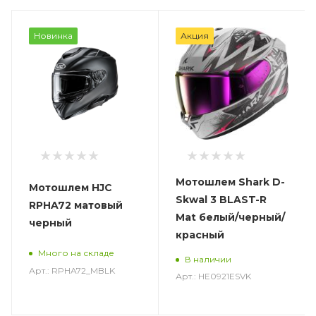
Новинка
Акция
Мотошлем Shark D-
Мотошлем HJC
Skwal 3 BLAST-R
RPHA72 матовый
Mat белый/черный/
черный
красный
Много на складе
В наличии
Арт.: RPHA72_MBLK
Арт.: HE0921ESVK