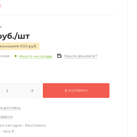
и
т
уб.
/шт
экономите 900 руб.
оскве
Нашли дешевле?
Много на складе
В КОРЗИНУ
ть доставку
одарок
з сегодня - бесплатно
 - 500 ₽