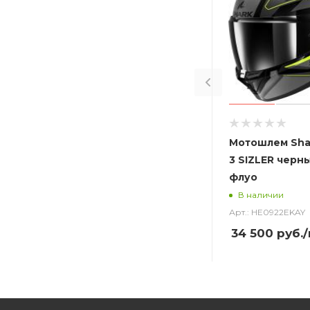
Мотошлем Sha
3 SIZLER черн
флуо
В наличии
Арт.: HE0922EKAY
34 500
руб.