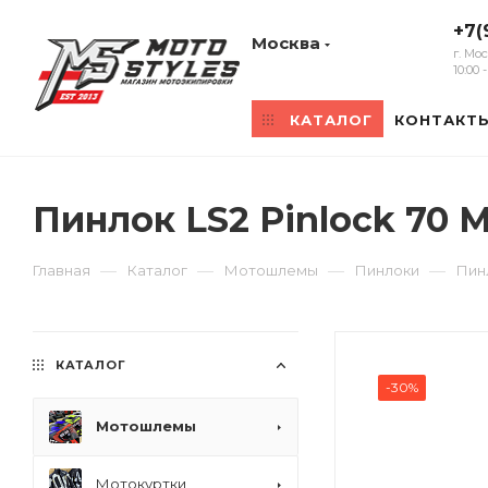
+7(
Москва
г. Мо
10:00
КАТАЛОГ
КОНТАКТ
Пинлок LS2 Pinlock 70 
—
—
—
—
Главная
Каталог
Мотошлемы
Пинлоки
Пинл
КАТАЛОГ
-30%
Мотошлемы
Мотокуртки