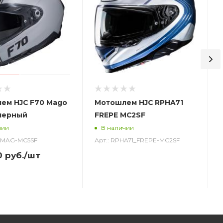
ем HJC F70 Mago
Мотошлем HJC RPHA71
черный
FREPE MC2SF
чии
В наличии
0_MAG-MC5SF
Арт.: RPHA71_FREPE-MC2SF
0
руб.
/шт