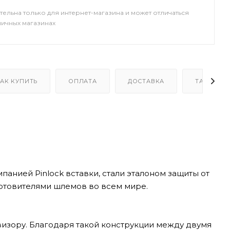
тельна только для интернет-магазина и может отличаться
ничных магазинах
АК КУПИТЬ
ОПЛАТА
ДОСТАВКА
ТАБЛИЦА
анией Pinlock вставки, стали эталоном защиты от
готовителями шлемов во всем мире.
визору. Благодаря такой конструкции между двумя