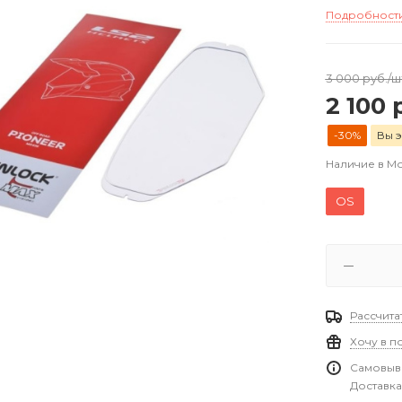
Подробност
3 000
руб.
/ш
2 100
р
-30%
Вы 
Наличие в М
OS
Рассчита
Хочу в п
Самовыво
Доставка