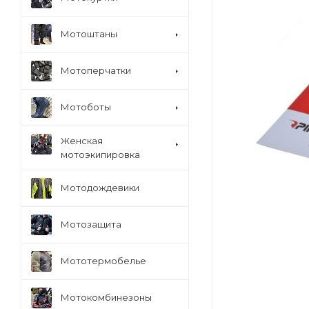
Мотоштаны
Мотоперчатки
Мотоботы
Женская
мотоэкипировка
Мотодождевики
Мотозащита
Мототермобелье
Мотокомбинезоны