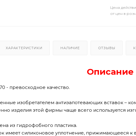
Цена действи
от цен в роз
ХАРАКТЕРИСТИКИ
НАЛИЧИЕ
ОТЗЫВЫ
К
Описание
70 - превосходное качество.
енные изобретателем антизапотевающих вставок – комп
енно изделия этой фирмы чаще всего используется из
ена из гидрофобного пластика.
лок имеет силиконовое уплотнение, прижимающееся к 