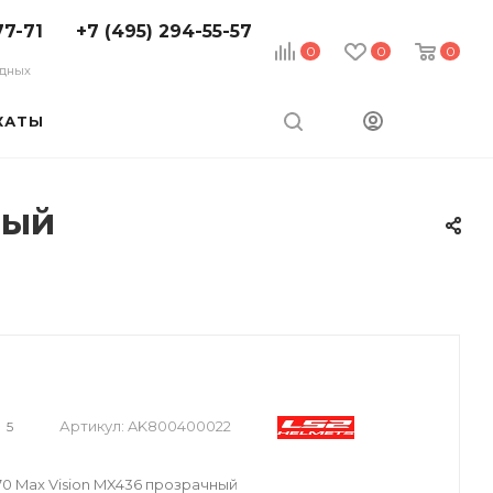
77-71
+7 (495) 294-55-57
0
0
0
ходных
КАТЫ
ный
Артикул:
AK800400022
5
70 Max Vision MX436 прозрачный