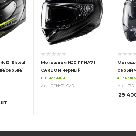
rk D-Skwal
Мотошлем HJC RPHA71
Мотошл
ый/серый/
CARBON черный
серый 
В наличии
В нали
Арт.: RPHA71-CAR
Арт.: F7
29 40
/шт