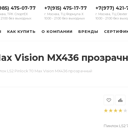
985) 475-07-77
+7(915) 475-17-77
+7(977) 421-
сква, ТРК СпортЕХ
г. Москва, ТЦ Формула Х
г. Москва, ТЦ Dexter
 - 21:00 без выходных
10:00 - 21:00 без выходных
10:00 - 21:00 без вы
Ы
КАК КУПИТЬ
О КОМПАНИИ
БРЕНДЫ
СЕРТИФИ
Max Vision MX436 прозрач
ок LS2 Pinlock 70 Max Vision MX436 прозрачный
Пинлок LS2 