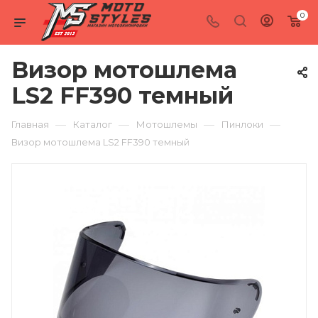
0
Визор мотошлема
LS2 FF390 темный
—
—
—
—
Главная
Каталог
Мотошлемы
Пинлоки
Визор мотошлема LS2 FF390 темный