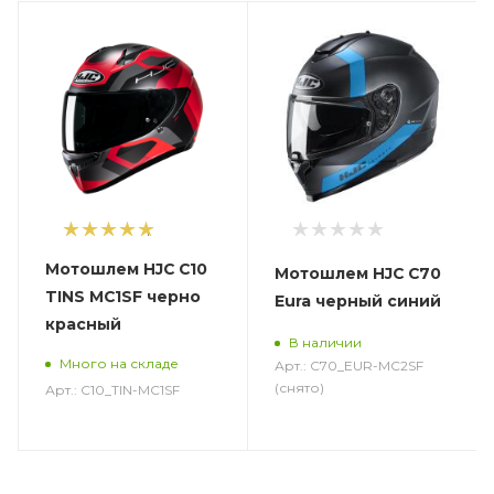
1
Мотошлем HJC C10
Мотошлем HJC C70
TINS MC1SF черно
Eura черный синий
красный
В наличии
Много на складе
Арт.: C70_EUR-MC2SF
(снято)
Арт.: C10_TIN-MC1SF