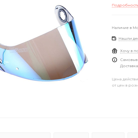
Подробност
Наличие в М
Нашли де
Хочу в п
Самовыво
Доставка
Цена действи
от цен в роз