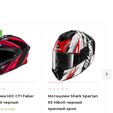
а
ем HJC C71 Faber
Мотошлем Shark Spartan
й черный
RS Hibolt черный
красный хром
на складе