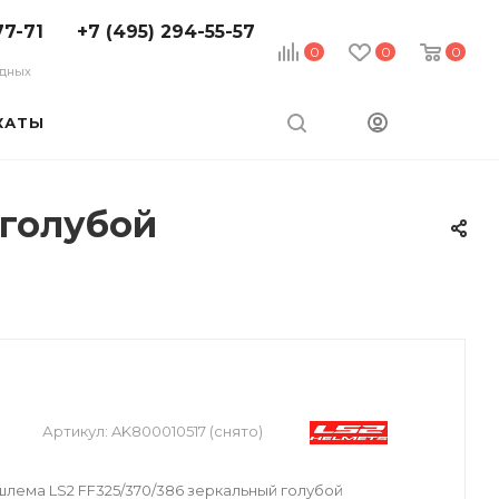
77-71
+7 (495) 294-55-57
0
0
0
ходных
КАТЫ
 голубой
Артикул:
AK800010517 (снято)
лема LS2 FF325/370/386 зеркальный голубой