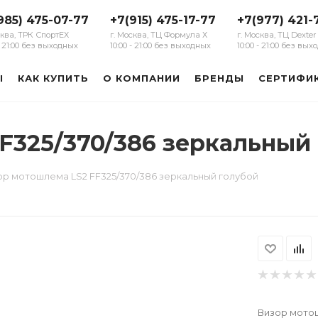
985) 475-07-77
+7(915) 475-17-77
+7(977) 421-
сква, ТРК СпортЕХ
г. Москва, ТЦ Формула Х
г. Москва, ТЦ Dexter
 - 21:00 без выходных
10:00 - 21:00 без выходных
10:00 - 21:00 без вы
Ы
КАК КУПИТЬ
О КОМПАНИИ
БРЕНДЫ
СЕРТИФИ
F325/370/386 зеркальный
ор мотошлема LS2 FF325/370/386 зеркальный голубой
Визор мотош