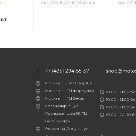
Арт.: C70_EUR-MC2SF (снято)
Арт.: C71
е
/шт
+7 (495) 294-55-57
shop@motost
Москва, г. , ТРК СпортЕХ
Москва, г. , ТЦ Формула Х
10:00 - 21:00 б
Москва, г. , ТЦ Dexter
10:00 - 21:00 б
Краснодар, г. , ул.
10:00 - 21:00 б
Уральская, дом 99, ТЦ
10:00 - 20:00 
Вега, 2й этаж
Ростов-на-Дону, г. , ул.