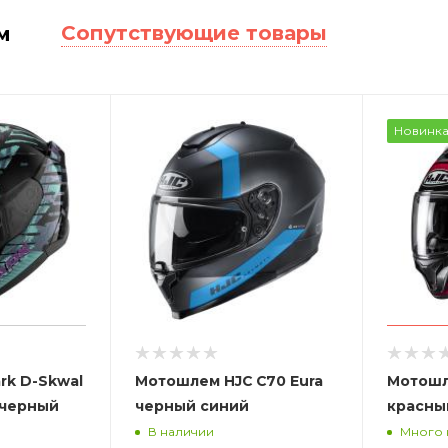
Сопутствующие товары
м
Новинк
rk D-Skwal
Мотошлем HJC C70 Eura
Мотошл
 черный
черный синий
красны
В наличии
Много 