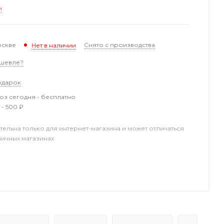
и
оскве
Снято с производства
Нет в наличии
шевле?
одарок
з сегодня - бесплатно
 - 500 ₽
тельна только для интернет-магазина и может отличаться
ничных магазинах