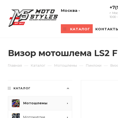
+7(
Москва
г. Мо
10:00
КАТАЛОГ
КОНТАКТ
Визор мотошлема LS2 F
—
—
—
—
Главная
Каталог
Мотошлемы
Пинлоки
Виз
КАТАЛОГ
Мотошлемы
Мотокуртки