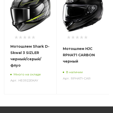
Мотошлем Shark D-
Мотошлем HJC
Skwal 3 SIZLER
RPHA71 CARBON
черный/серый/
черный
флуо
В наличии
Много на складе
Арт.: RPHA71-CAR
Арт.: HE0922EKAY