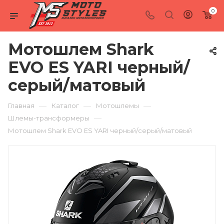
0
Мотошлем Shark
EVO ES YARI черный/
серый/матовый
—
—
—
Главная
Каталог
Мотошлемы
—
Шлемы-трансформеры
Мотошлем Shark EVO ES YARI черный/серый/матовый