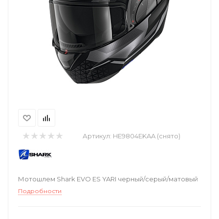
Артикул:
HE9804EKAA (снято)
Мотошлем Shark EVO ES YARI черный/серый/матовый
Подробности