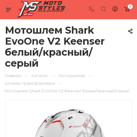
0
Мотошлем Shark
EvoOne V2 Keenser
белый/красный/
серый
—
—
—
Главная
Каталог
Мотошлемы
—
Шлемы-трансформеры
Мотошлем Shark EvoOne V2 Keenser белый/красный/серый