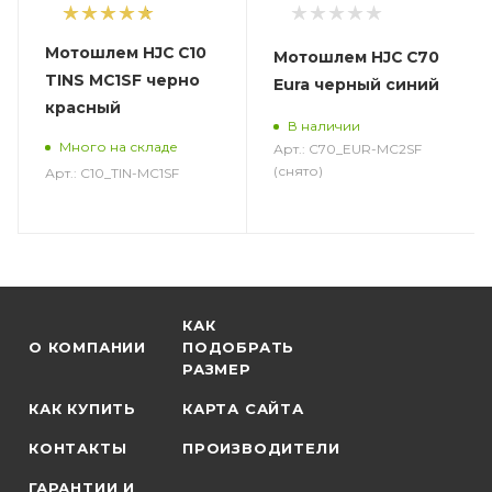
1
Мотошлем HJC C10
Мотошлем HJC C70
TINS MC1SF черно
Eura черный синий
красный
В наличии
Много на складе
Арт.: C70_EUR-MC2SF
(снято)
Арт.: C10_TIN-MC1SF
КАК
О КОМПАНИИ
ПОДОБРАТЬ
РАЗМЕР
КАК КУПИТЬ
КАРТА САЙТА
КОНТАКТЫ
ПРОИЗВОДИТЕЛИ
ГАРАНТИИ И