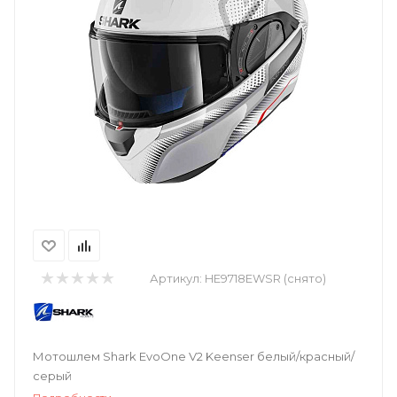
Артикул:
HE9718EWSR (снято)
Мотошлем Shark EvoOne V2 Keenser белый/красный/
серый