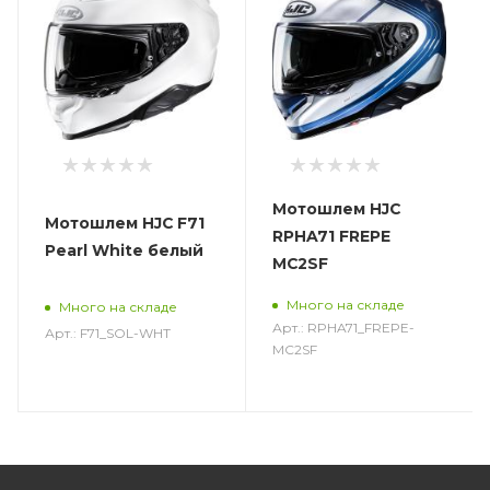
Мотошлем HJC
Мотошлем HJC F71
RPHA71 FREPE
Pearl White белый
MC2SF
Много на складе
Много на складе
Арт.: RPHA71_FREPE-
Арт.: F71_SOL-WHT
MC2SF