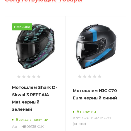
Новинка
Мотошлем Shark D-
Мотошлем HJC C70
Skwal 3 REPTAIA
Eura черный синий
Mat черный
зеленый
В наличии
Арт.: C70_EUR-MC2SF
Всегда в наличии
(снято)
Арт.: HE0913EKXK