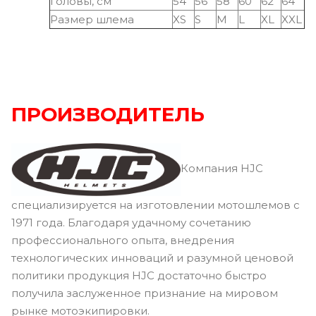
головы, см
54
56
58
60
62
64
Размер шлема
XS
S
M
L
XL
XXL
ПРОИЗВОДИТЕЛЬ
Компания HJC
специализируется на изготовлении мотошлемов с
1971 года. Благодаря удачному сочетанию
профессионального опыта, внедрения
технологических инноваций и разумной ценовой
политики продукция HJC достаточно быстро
получила заслуженное признание на мировом
рынке мотоэкипировки.