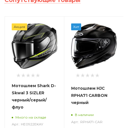
Акция
Хит
Мотошлем Shark D-
Мотошлем HJC
Skwal 3 SIZLER
RPHA71 CARBON
черный/серый/
черный
флуо
В наличии
Много на складе
Арт.: RPHA71-CAR
Арт.: HE0922EKAY