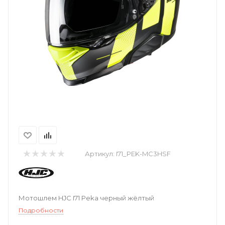
Артикул:
I71_PEK-MC3HSF
Мотошлем HJC I71 Peka черный жёлтый
Подробности