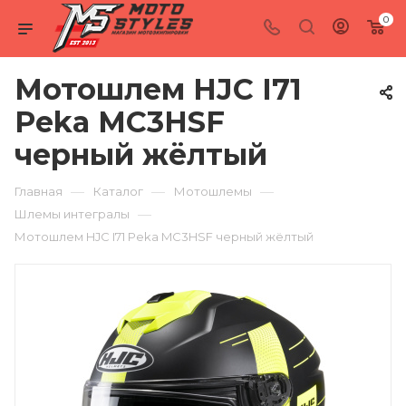
0
Мотошлем HJC I71
Peka MC3HSF
черный жёлтый
—
—
—
Главная
Каталог
Мотошлемы
—
Шлемы интегралы
Мотошлем HJC I71 Peka MC3HSF черный жёлтый