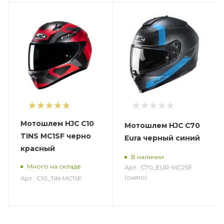
1
Мотошлем HJC C10
Мотошлем HJC C70
TINS MC1SF черно
Eura черный синий
красный
В наличии
Много на складе
Арт.: C70_EUR-MC2SF
(снято)
Арт.: C10_TIN-MC1SF