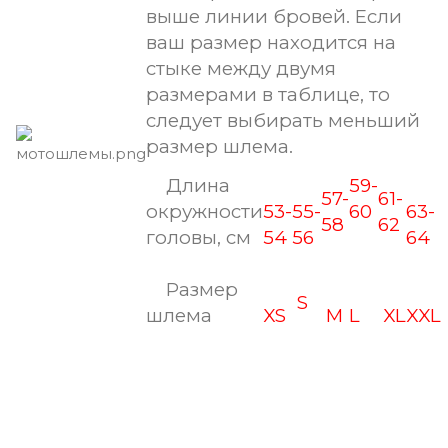
выше линии бровей. Если
ваш размер находится на
стыке между двумя
размерами в таблице, то
следует выбирать меньший
размер шлема.
Длина
59-
57-
61-
окружности
53-
55-
60
63-
58
62
головы, см
54
56
64
Размер
S
шлема
XS
M
L
XL
XX
L