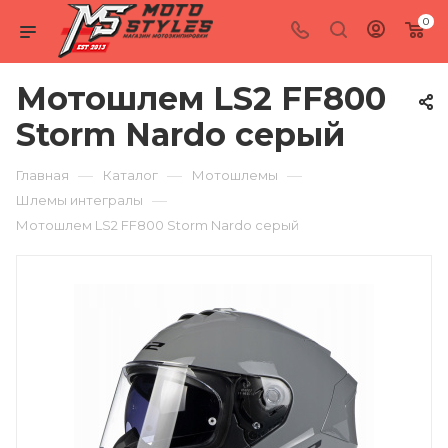
0
Мотошлем LS2 FF800
Storm Nardo серый
—
—
—
Главная
Каталог
Мотошлемы
—
Шлемы интегралы
Мотошлем LS2 FF800 Storm Nardo серый