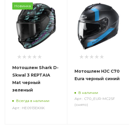
Новинка
Мотошлем Shark D-
Мотошлем HJC C70
Skwal 3 REPTAIA
Eura черный синий
Mat черный
зеленый
В наличии
Арт.: C70_EUR-MC2SF
Всегда в наличии
(снято)
Арт.: HE0913EKXK