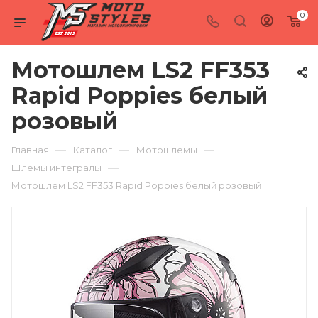
0
Мотошлем LS2 FF353
Rapid Poppies белый
розовый
—
—
—
Главная
Каталог
Мотошлемы
—
Шлемы интегралы
Мотошлем LS2 FF353 Rapid Poppies белый розовый