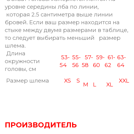
уровне середины лба по линии,
которая 2.5 сантиметра выше линии
бровей. Если ваш размер находится на
стыке между двумя размерами в таблице,
то следует выбирать меньший размер
шлема.
Длина
53-
55-
57-
59-
61-
63-
окружности
54
56
58
60
62
64
головы, см
Размер шлема
XS
S
XXL
M
L
XL
ПРОИЗВОДИТЕЛЬ