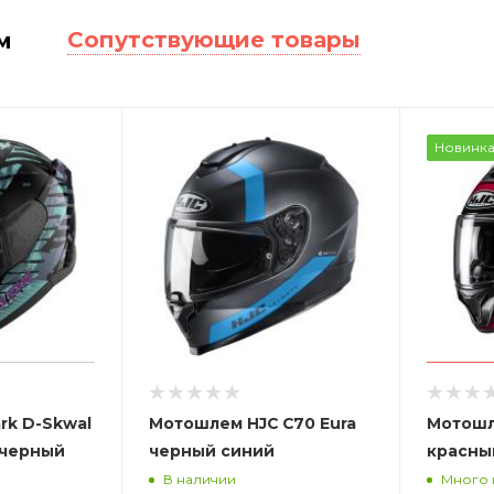
Сопутствующие товары
м
Новинк
rk D-Skwal
Мотошлем HJC C70 Eura
Мотошл
 черный
черный синий
красны
В наличии
Много 