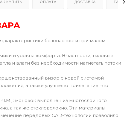
АК КУПИТЬ
ОПЛАТА
ДОСТАВКА
ТАБЛИЦА
ВАРА
, характеристики безопасности при малом
ки и уровня комфорта. В частности, тыловые
епла и влаги без необходимости нагнетать потоки
вершенствованный визор с новой системой
оложения, а также улучшено прилегание, что
.I.M.): монокок выполнен из многослойного
а, а так же стекловолокно. Эти материалы
рименение передовых CAD-технологий позволило