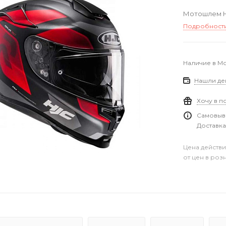
Мотошлем HJ
Подробност
Наличие в М
Нашли де
Хочу в п
Самовыво
Доставка
Цена действи
от цен в роз