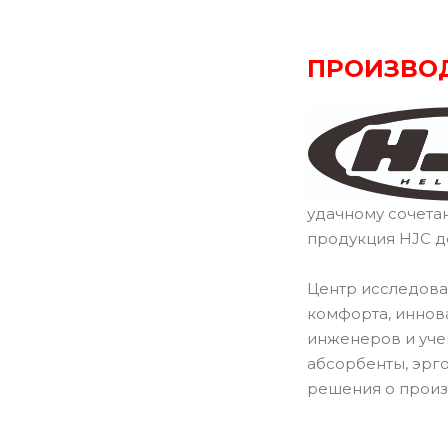
ПРОИЗВО
удачному сочета
продукция HJC д
Центр исследова
комфорта, иннов
инженеров и уче
абсорбенты, эрг
решения о произ