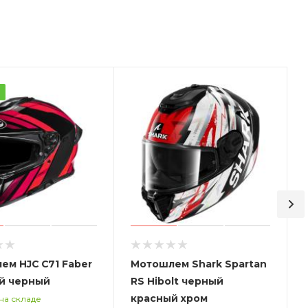
а
ем HJC C71 Faber
Мотошлем Shark Spartan
й черный
RS Hibolt черный
красный хром
на складе