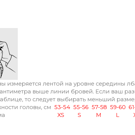
ы измеряется лентой на уровне середины лб
сантиметра выше линии бровей. Если ваш раз
таблице, то следует выбирать меньший разме
ности головы, см
53-54
55-56
57-58
59-60
6
ма
XS
S
M
L