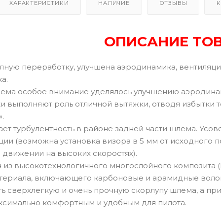
ХАРАКТЕРИСТИКИ
НАЛИЧИЕ
ОТЗЫВЫ
К
ОПИСАНИЕ ТО
ную переработку, улучшена аэродинамика, вентиляция
а.
ема особое внимание уделялось улучшению аэродинами
 выполняют роль отличной вытяжки, отводя избытки т
.
ает турбулентность в районе задней части шлема. Усо
ии (возможна установка визора в 5 мм от исходного п
 движении на высоких скоростях).
 из высокотехнологичного многослойного композита (P
териала, включающего карбоновые и арамидные волокн
ть сверхлегкую и очень прочную скорлупу шлема, а п
ксимально комфортным и удобным для пилота.