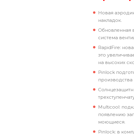
Новая аэроди
накладок.
Обновленная в
система венти
RapidFire: но
это увеличива
на высоких ско
Pinlock подго
производства P
Солнцезащитны
трехступенчат
Multicool: по
появлению зап
моющиеся.
Pinlock: в комп