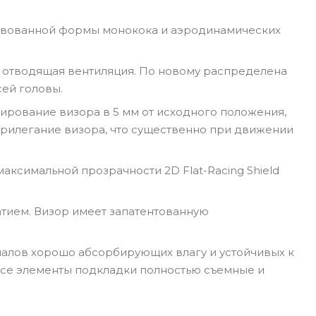
твованной формы монокока и аэродинамических
и отводящая вентиляция. По новому распределена
сей головы.
сирование визора в 5 мм от исходного положения,
прилегание визора, что существенно при движении
аксимальной прозрачности 2D Flat-Racing Shield
тием. Визор имеет запатентованную
иалов хорошо абсорбирующих влагу и устойчивых к
Все элементы подкладки полностью съемные и