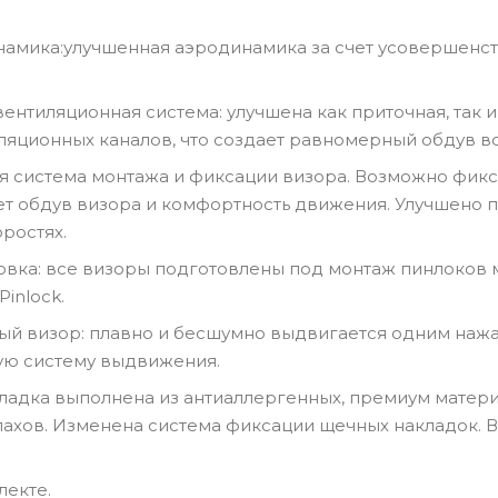
намика:улучшенная аэродинамика за счет усовершенс
ентиляционная система: улучшена как приточная, так 
ляционных каналов, что создает равномерный обдув в
вая система монтажа и фиксации визора. Возможно фик
ет обдув визора и комфортность движения. Улучшено 
ростях.
товка: все визоры подготовлены под монтаж пинлоков м
inlock.
й визор: плавно и бесшумно выдвигается одним нажа
ую систему выдвижения.
дкладка выполнена из антиаллергенных, премиум матер
ахов. Изменена система фиксации щечных накладок. 
лекте.