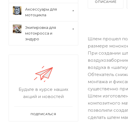
ОПИСАНИЕ
Аксессуары для
мотоцикла
Экипировка для
мотокросса и
Шлем прошел пол
эндуро
размере монокок
При создании шл
воздухозаборники
воздуха в «шапку»
Обтекатель сниж
монтажа и фиксац
существенно при
Будьте в курсе наших
Шлем изготовлен
акций и новостей
композитного ма
позволили созда
ПОДПИСАТЬСЯ
сделать шлем ма