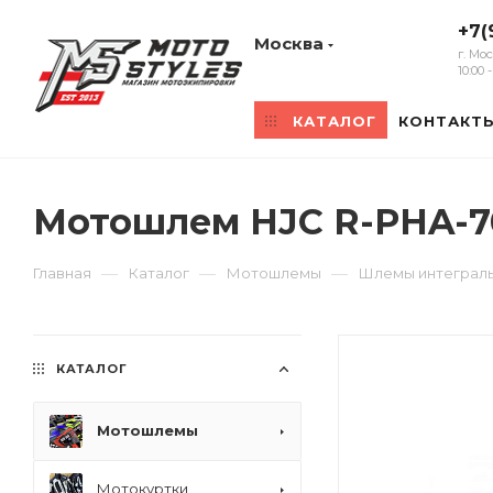
+7(
Москва
г. Мо
10:00
КАТАЛОГ
КОНТАКТ
Мотошлем HJC R-PHA-70
—
—
—
Главная
Каталог
Мотошлемы
Шлемы интеграл
КАТАЛОГ
Мотошлемы
Мотокуртки