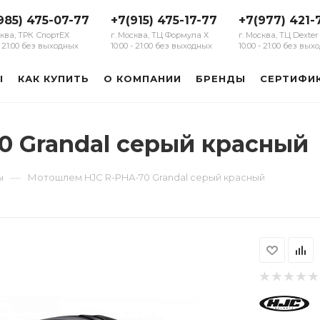
985) 475-07-77
+7(915) 475-17-77
+7(977) 421-
сква, ТРК СпортЕХ
г. Москва, ТЦ Формула Х
г. Москва, ТЦ Dexter
 - 21:00 без выходных
10:00 - 21:00 без выходных
10:00 - 21:00 без вы
Ы
КАК КУПИТЬ
О КОМПАНИИ
БРЕНДЫ
СЕРТИФИ
 Grandal серый красный
—
ы
Мотошлем HJC R-PHA-70 Grandal серый красный