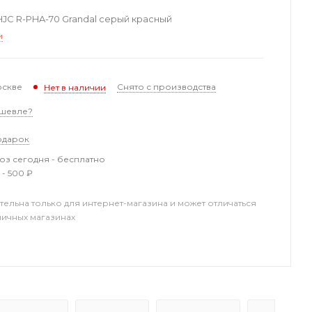
C R-PHA-70 Grandal серый красный
и
оскве
Снято с производства
Нет в наличии
шевле?
одарок
з сегодня - бесплатно
 - 500 ₽
тельна только для интернет-магазина и может отличаться
ничных магазинах