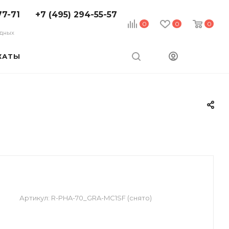
77-71
+7 (495) 294-55-57
0
0
0
ходных
КАТЫ
Артикул:
R-PHA-70_GRA-MC1SF (снято)