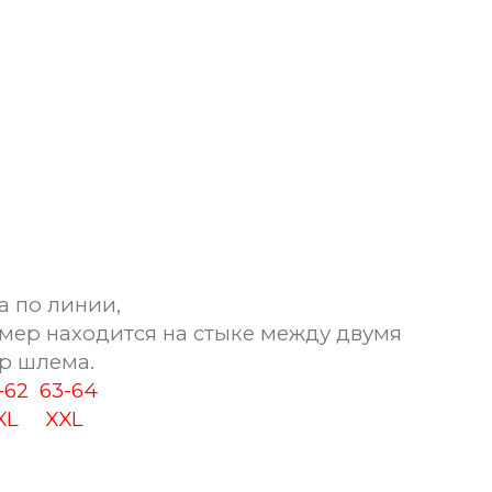
а по линии,
мер находится на стыке между двумя
р шлема.
1-62
63-64
XL
XXL