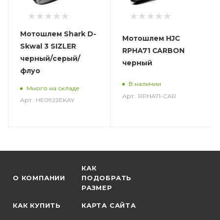
Мотошлем Shark D-
Мотошлем HJC
Skwal 3 SIZLER
RPHA71 CARBON
черный/серый/
черный
флуо
В наличии
Много на складе
Арт.: RPHA71-CAR
Арт.: HE0922EKAY
КАК
О КОМПАНИИ
ПОДОБРАТЬ
РАЗМЕР
КАК КУПИТЬ
КАРТА САЙТА