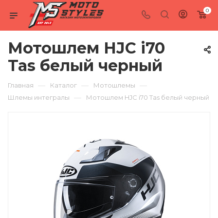
0
Мотошлем HJC i70
Tas белый черный
—
—
—
Главная
Каталог
Мотошлемы
—
Шлемы интегралы
Мотошлем HJC i70 Tas белый черный