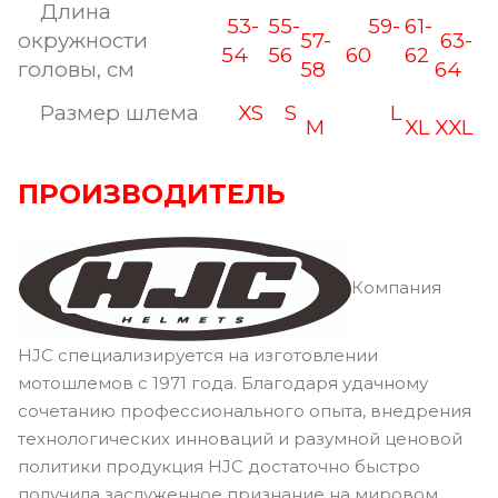
Длина
53-
55-
59-
61-
окружности
57-
63-
54
56
60
62
головы, см
58
64
Размер шлема
XS
S
L
M
XL
XXL
ПРОИЗВОДИТЕЛЬ
Компания
HJC специализируется на изготовлении
мотошлемов с 1971 года. Благодаря удачному
сочетанию профессионального опыта, внедрения
технологических инноваций и разумной ценовой
политики продукция HJC достаточно быстро
получила заслуженное признание на мировом