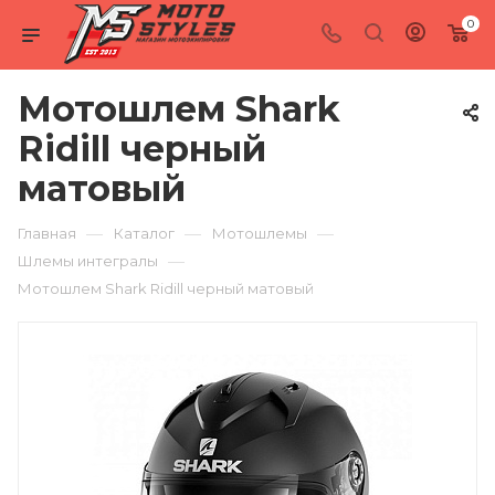
0
Мотошлем Shark
Ridill черный
матовый
—
—
—
Главная
Каталог
Мотошлемы
—
Шлемы интегралы
Мотошлем Shark Ridill черный матовый