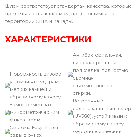
Шлем соответствует стандартам качества, которые
предъявляются к шлемам, продающимся на
территории США и Канады.
ХАРАКТЕРИСТИКИ
Антибактериальная,
гипоаллергенная
подкладка, полностью
Поверхность визора
съемная,
устойчива к ударам
с возможностью
мелких камней и
стирки.
абразивному износу.
Встроенный
Замок ремешка с
солнцезащитный визор
микрометрическим
(UV380), устойчивый к
фиксатором.
абразивному износу..
Cистема EasyFit для
Аэродинамический
езды в очках.