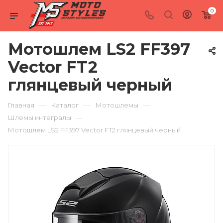
0
Мотошлем LS2 FF397
Vector FT2
глянцевый черный
—
—
—
Главная
Каталог
Мотошлемы
—
Шлемы интегралы
Мотошлем LS2 FF397 Vector FT2 глянцевый черный