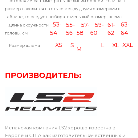
которая 2.5 сантиметра выше линии бровей. Если ваш
размер находится на стыке между двумя размерами в
таблице, то следует выбирать меньший размер шлема.
53-
63-
55-
57-
59-
61-
Длина окружности
54
56
58
60
62
64
головы, см
XS
XXL
S
L
XL
Размер шлема
M
ПРОИЗВОДИТЕЛЬ:
Испанская компания LS2 хорошо известна в
Европе и США как изготовитель качественных и