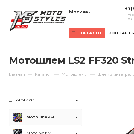
+7(
Москва
г. Мо
10:00
КАТАЛОГ
КОНТАКТ
Мотошлем LS2 FF320 St
—
—
—
Главная
Каталог
Мотошлемы
Шлемы интеграл
КАТАЛОГ
Мотошлемы
Мотокуртки