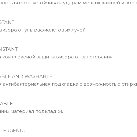
сть визора устойчива к ударам мелких камней и абра
STANT
изора от ультрафиолетовых лучей.
ISTANT
комплексной защиты визора от запотевания.
BLE AND WASHABLE
антибактериальная подкладка с возможностью стирки
ABLE
й» материал подкладки.
LERGENIC