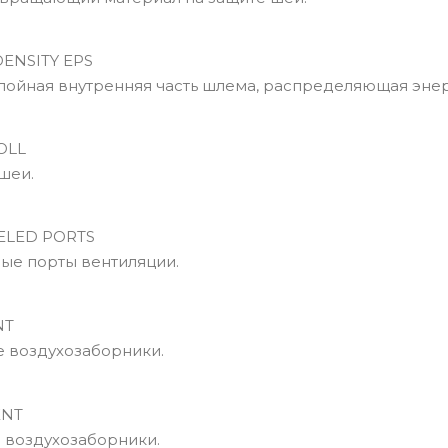
ENSITY EPS
йная внутренняя часть шлема, распределяющая энер
OLL
шеи.
LED PORTS
е порты вентиляции.
NT
 воздухозаборники.
ENT
воздухозаборники.