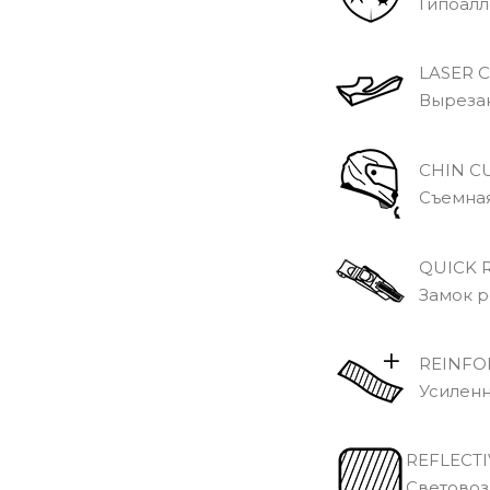
Гипоалле
LASER C
Вырезанн
CHIN CU
Съемная 
QUICK R
Замок р
REINFOR
Усиленн
REFLECTI
Световоз