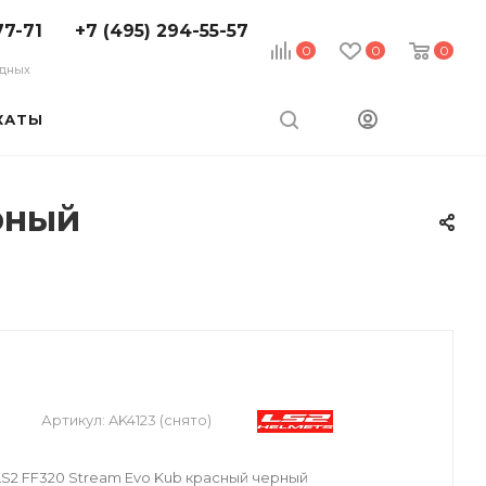
77-71
+7 (495) 294-55-57
0
0
0
ходных
КАТЫ
рный
Артикул:
AK4123 (снято)
2 FF320 Stream Evo Kub красный черный