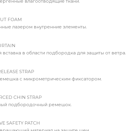
ргенные влагоотводящие ткани.
UT FOAM
ые лазером внутренние элементы.
RTAIN
вставка в области подбородка для защиты от ветра.
ELEASE STRAP
емешка с микрометрическим фиксатором.
CED CHIN STRAP
ый подбородочный ремешок.
VE SAFETY PATCH
вращающий материал на защите шеи.