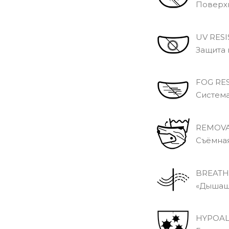
Поверхно
UV RESI
Защита в
FOG RES
Система 
REMOVA
Съёмная 
BREATH
«Дышащи
HYPOAL