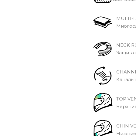
MULTI-D
Многосло
NECK R
Защита 
CHANNE
Канальны
TOP VE
Верхние
CHIN V
Нижние 