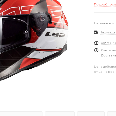
Подробност
Наличие в М
Нашли де
Хочу в п
Самовыво
Доставка
Цена действи
от цен в роз