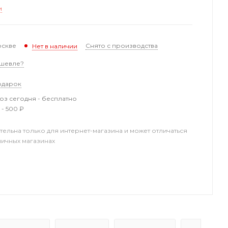
и
оскве
Снято с производства
Нет в наличии
шевле?
одарок
з сегодня - бесплатно
 - 500 ₽
тельна только для интернет-магазина и может отличаться
ничных магазинах