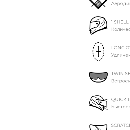
Аэродина
1 SHELL
Количест
LONG O
Удлиненн
TWIN SH
Встроен
QUICK R
Быстрос
SCRATCH