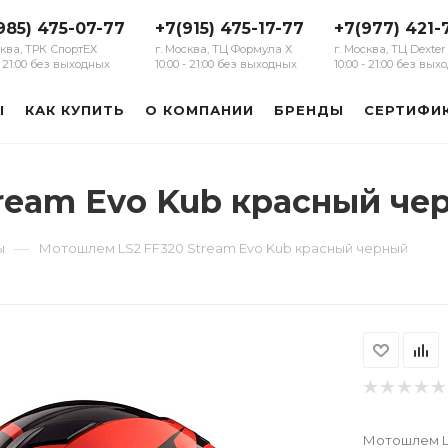
985) 475-07-77
+7(915) 475-17-77
+7(977) 421-
сква, ТРК СпортЕХ
г. Москва, ТЦ Формула Х
г. Москва, ТЦ Dexter
 - 21:00 без выходных
10:00 - 21:00 без выходных
10:00 - 21:00 без вы
Ы
КАК КУПИТЬ
О КОМПАНИИ
БРЕНДЫ
СЕРТИФИ
ream Evo Kub красный че
—
ы
Мотошлем LS2 FF320 Stream Evo Kub красный черный
Мотошлем LS