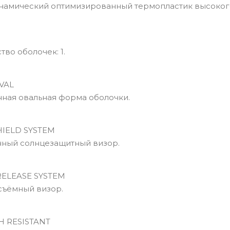
мический оптимизированный термопластик высокого
во оболочек: 1.
VAL
ая овальная форма оболочки.
IELD SYSTEM
ный солнцезащитный визор.
ELEASE SYSTEM
ъёмный визор.
 RESISTANT