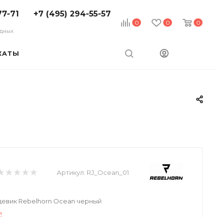
77-71
+7 (495) 294-55-57
0
0
0
ходных
КАТЫ
Артикул:
RJ_Ocean_01
евик Rebelhorn Ocean черный
и