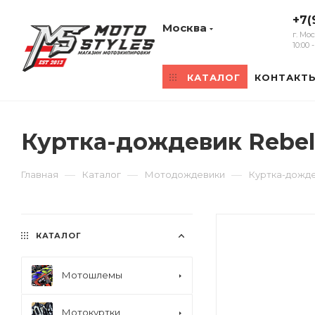
+7(
Москва
г. Мо
10:00
КАТАЛОГ
КОНТАКТ
Куртка-дождевик Rebel
—
—
—
Главная
Каталог
Мотодождевики
Куртка-дожде
КАТАЛОГ
Мотошлемы
Мотокуртки