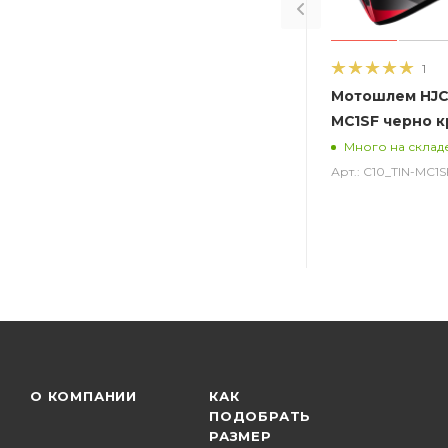
1
Мотошлем HJC 
MC1SF черно 
Много на склад
Арт.: C10_TIN-MC1S
О КОМПАНИИ
КАК
ПОДОБРАТЬ
РАЗМЕР