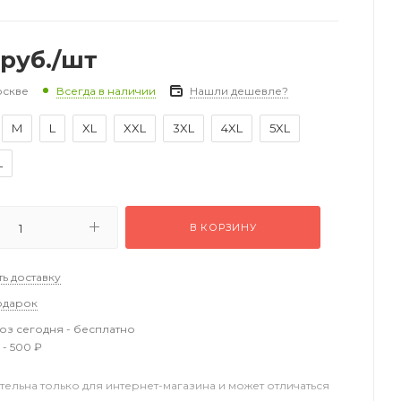
руб.
/шт
оскве
Нашли дешевле?
Всегда в наличии
M
L
XL
XXL
3XL
4XL
5XL
L
В КОРЗИНУ
ть доставку
одарок
з сегодня - бесплатно
 - 500 ₽
тельна только для интернет-магазина и может отличаться