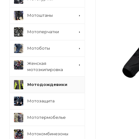
Мотоштаны
Мотоперчатки
Мотоботы
Женская
мотоэкипировка
Мотодождевики
Мотозащита
Мототермобелье
Мотокомбинезоны