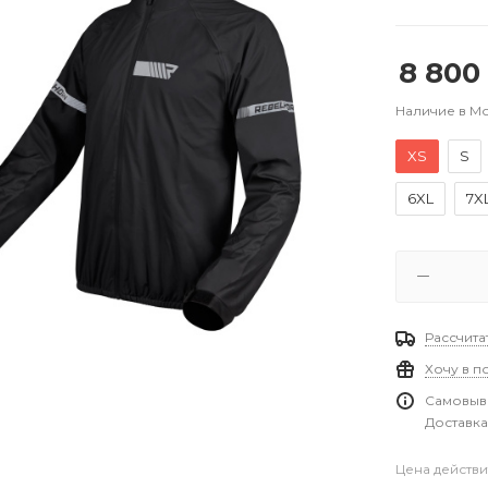
8 800
Наличие в М
XS
S
6XL
7X
Рассчита
Хочу в п
Самовыво
Доставка
Цена действи