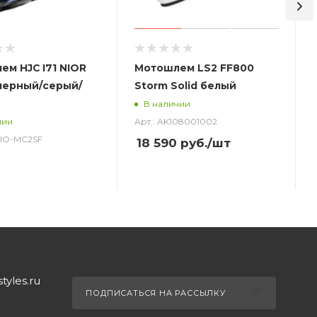
м HJC I71 NIOR
Мотошлем LS2 FF800
черный/серый/
Storm Solid белый
В наличии
Арт.: AK108001002
чии
_NIO-MC2SF
18 590
руб.
/шт
yles.ru
ПОДПИСАТЬСЯ НА РАССЫЛКУ