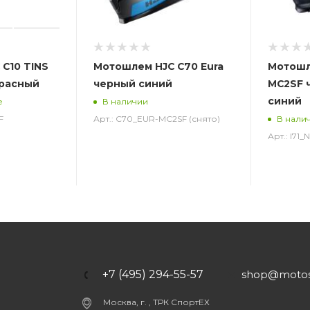
C10 TINS
Мотошлем HJC C70 Eura
Мотошле
красный
черный синий
MC2SF 
синий
е
В наличии
F
Арт.: C70_EUR-MC2SF (снято)
В нали
Арт.: I71
+7 (495) 294-55-57
shop@motost
Москва, г. , ТРК СпортЕХ