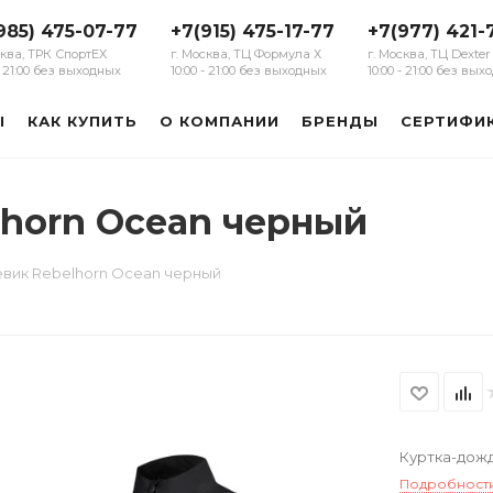
985) 475-07-77
+7(915) 475-17-77
+7(977) 421-
сква, ТРК СпортЕХ
г. Москва, ТЦ Формула Х
г. Москва, ТЦ Dexter
 - 21:00 без выходных
10:00 - 21:00 без выходных
10:00 - 21:00 без вы
Ы
КАК КУПИТЬ
О КОМПАНИИ
БРЕНДЫ
СЕРТИФИ
horn Ocean черный
вик Rebelhorn Ocean черный
Куртка-дожд
Подробност