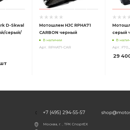
rk D-Skwal
Мотошлем HJC RPHA71
Мотошл
ый/серый/
CARBON черный
серый 
В наличии
В нали
Арт.: RPHA71-CAR
Арт.: F7
29 40
/шт
+7 (495) 294-55-57
shop@motost
Москва, г. , ТРК СпортЕХ