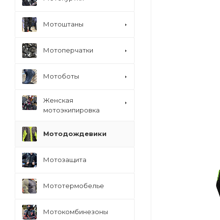
Мотоштаны
Мотоперчатки
Мотоботы
Женская
мотоэкипировка
Мотодождевики
Мотозащита
Мототермобелье
Мотокомбинезоны