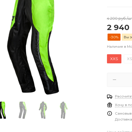
4 200
руб.
/ш
2 940
-30%
Вы э
Наличие в М
XXS
X
Рассчита
Хочу в п
Самовыво
Доставка
Цена действи