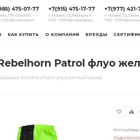
985) 475-07-77
+7(915) 475-17-77
+7(977) 421-
сква, ТРК СпортЕХ
г. Москва, ТЦ Формула Х
г. Москва, ТЦ Dexter
 - 21:00 без выходных
10:00 - 21:00 без выходных
10:00 - 21:00 без вы
Ы
КАК КУПИТЬ
О КОМПАНИИ
БРЕНДЫ
СЕРТИФИ
ebelhorn Patrol флуо же
ждевые Rebelhorn Patrol флуо желтый/черный
Мотоштаны 
Подробност