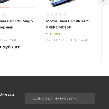
ем HJC F70 Mago
Мотошлем HJC RPHA71
черный
FREPE MC2SF
чии
В наличии
0_MAG-MC5SF
Арт.: RPHA71_FREPE-MC2SF
0
руб.
/шт
yles.ru
ПОДПИСАТЬСЯ НА РАССЫЛКУ