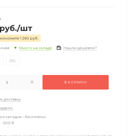
т
руб.
/шт
кономите 1 260 руб.
оскве
Нашли дешевле?
Много на складе
S
5XL
В КОРЗИНУ
ть доставку
одарок
з сегодня - бесплатно
 - 500 ₽
тельна только для интернет-магазина и может отличаться