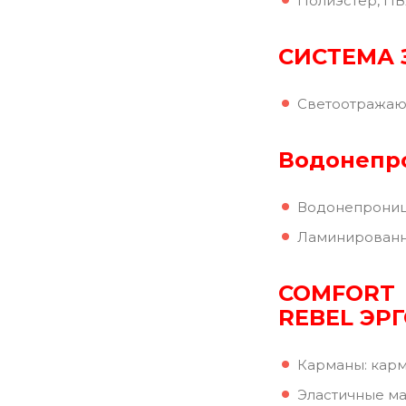
Полиэстер, ПВ
СИСТЕМА 
Светоотражаю
Водонепр
Водонепроница
Ламинированн
COMFORT
REBEL ЭР
Карманы: карм
Эластичные м