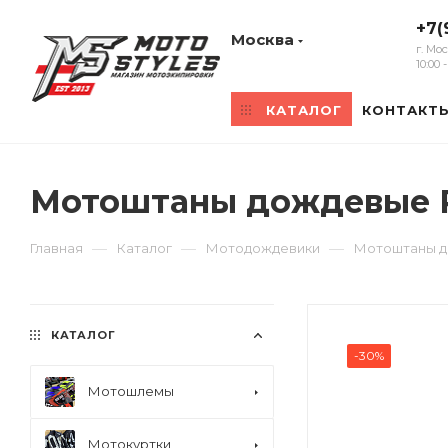
+7(
Москва
г. Мо
10:00
КАТАЛОГ
КОНТАКТ
Мотоштаны дождевые R
—
—
—
Главная
Каталог
Мотодождевики
Мотоштаны до
КАТАЛОГ
-30%
Мотошлемы
Мотокуртки