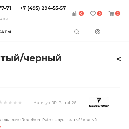
77-71
+7 (495) 294-55-57
0
0
0
ходных
КАТЫ
лтый/черный
Артикул:
RP_Patrol_28
дождевые Rebelhorn Patrol флуо желтый/черный
и