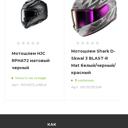
Мотошлем Shark D-
Мотошлем HJC
Skwal 3 BLAST-R
RPHA72 матовый
Mat белый/черный/
черный
красный
Много на складе
В наличии
Арт.: RPHA72_MBLK
Арт.: HE0921ESVK
КАК