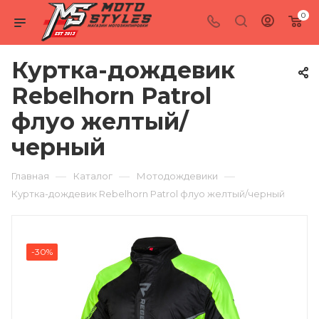
0
Куртка-дождевик
Rebelhorn Patrol
флуо желтый/
черный
—
—
—
Главная
Каталог
Мотодождевики
Куртка-дождевик Rebelhorn Patrol флуо желтый/черный
-30%