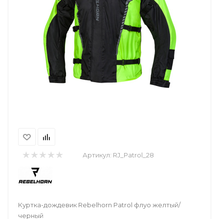
Артикул:
RJ_Patrol_28
Куртка-дождевик Rebelhorn Patrol флуо желтый/
черный