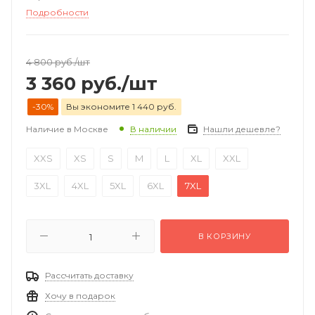
Подробности
4 800
руб.
/шт
3 360
руб.
/шт
-30%
Вы экономите 1 440 руб.
Наличие в Москве
Нашли дешевле?
В наличии
XXS
XS
S
M
L
XL
XXL
3XL
4XL
5XL
6XL
7XL
В КОРЗИНУ
Рассчитать доставку
Хочу в подарок