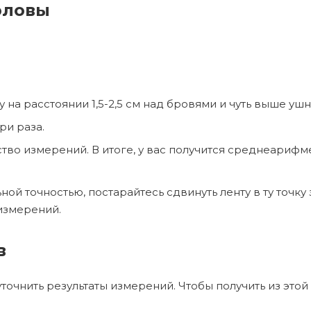
оловы
 на расстоянии 1,5-2,5 см над бровями и чуть выше уш
ри раза.
ство измерений. В итоге, у вас получится среднеариф
й точностью, постарайтесь сдвинуть ленту в ту точку 
 измерений.
в
уточнить результаты измерений. Чтобы получить из это