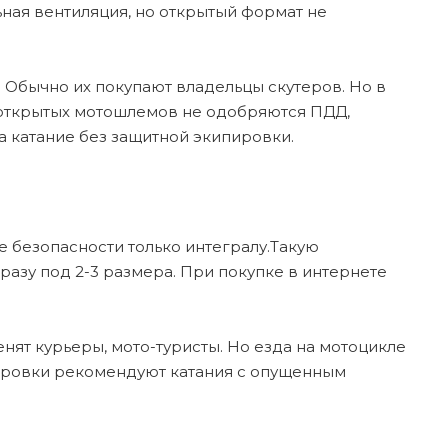
льная вентиляция, но открытый формат не
 Обычно их покупают владельцы скутеров. Но в
 открытых мотошлемов не одобряются ПДД,
а катание без защитной экипировки.
е безопасности только интегралу.Такую
азу под 2-3 размера. При покупке в интернете
ят курьеры, мото-туристы. Но езда на мотоцикле
пировки рекомендуют катания с опущенным