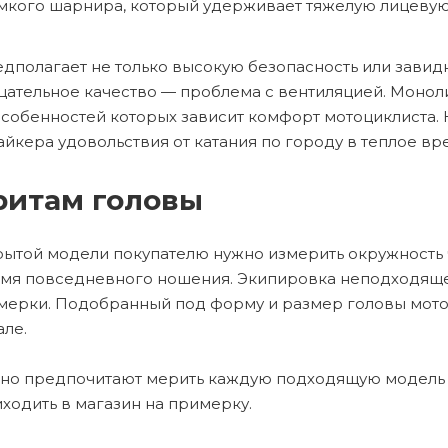
мкого шарнира, который удерживает тяжелую лицевую ч
дполагает не только высокую безопасность или завидн
ицательное качество — проблема с вентиляцией. Моно
 особенностей которых зависит комфорт мотоциклист
байкера удовольствия от катания по городу в теплое вр
ритам головы
ытой модели покупателю нужно измерить окружность че
время повседневного ношения. Экипировка неподходя
имерки. Подобранный под форму и размер головы мот
але.
 но предпочитают мерить каждую подходящую модель 
ходить в магазин на примерку.