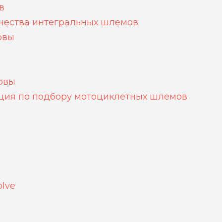
в
чества интегральных шлемов
овы
овы
кция по подбору мотоциклетных шлемов
lve