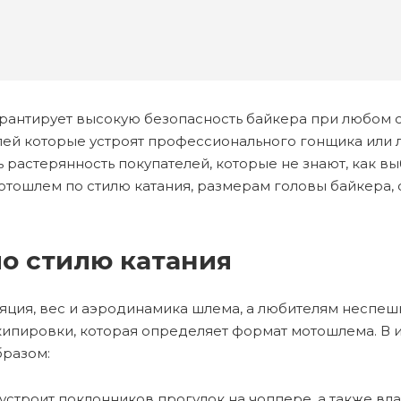
нтирует высокую безопасность байкера при любом сти
лей которые устроят профессионального гонщика или 
ь растерянность покупателей, которые не знают, как
отошлем по стилю катания, размерам головы байкера, 
о стилю катания
ция, вес и аэродинамика шлема, а любителям неспеш
экипировки, которая определяет формат мотошлема. В 
бразом:
строит поклонников прогулок на чоппере, а также вла