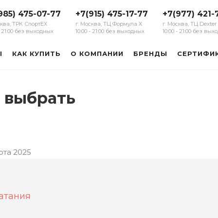
985) 475-07-77
+7(915) 475-17-77
+7(977) 421-
сква, ТРК СпортЕХ
г. Москва, ТЦ Формула Х
г. Москва, ТЦ Dexter
 - 21:00 без выходных
10:00 - 21:00 без выходных
10:00 - 21:00 без вы
Ы
КАК КУПИТЬ
О КОМПАНИИ
БРЕНДЫ
СЕРТИФИ
 выбрать
рта 2025
атания