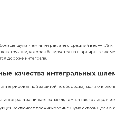
льше шума, чем интеграл, а его средний вес —1,75 кг
 конструкции, которая базируется на шарнирных элем
тся дороже интеграла.
ные качества интегральных шле
(с интегрированной защитой подбородка) можно включи
интеграла защищает затылок, темя, а также лицо, вклю
кция исключает проникновение шума сквозь щели в к