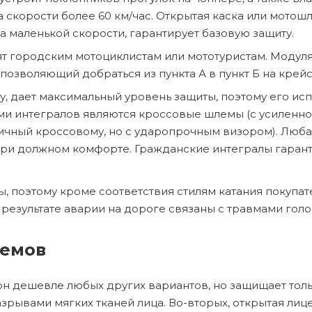
а скорости более 60 км/час. Открытая каска или мотошл
а маленькой скорости, гарантирует базовую защиту.
т городским мотоциклистам или мототуристам. Модуля
озволяющий добраться из пункта А в пункт Б на крей
 дает максимальный уровень защиты, поэтому его ис
ми интегралов являются кроссовые шлемы (с усиленно
гичный кроссовому, но с ударопрочным визором). Люб
при должном комфорте. Гражданские интегралы гарант
 поэтому кроме соответствия стилям катания покупат
результате аварии на дороге связаны с травмами голо
лемов
н дешевле любых других вариантов, но защищает тольк
зрывами мягких тканей лица. Во-вторых, открытая лице