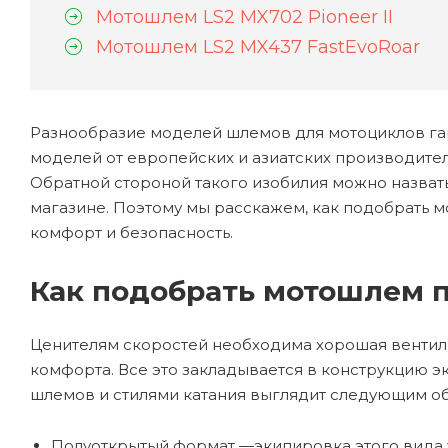
Мотошлем LS2 MX702 Pioneer II
Мотошлем LS2 MX437 FastEvoRoar
Разнообразие моделей шлемов для мотоциклов гара
моделей от европейских и азиатских производите
Обратной стороной такого изобилия можно назват
магазине. Поэтому мы расскажем, как подобрать м
комфорт и безопасность.
Как подобрать мотошлем п
Ценителям скоростей необходима хорошая вентиля
комфорта. Все это закладывается в конструкцию 
шлемов и стилями катания выглядит следующим о
Полуоткрытый формат —экипировка этого вида у