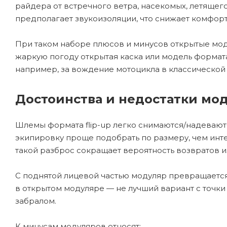
райдера от встречного ветра, насекомых, летящего
предполагает звукоизоляции, что снижает комфорт
При таком наборе плюсов и минусов открытые мод
жаркую погоду открытая каска или модель формат
например, за вождение мотоцикла в классической 
Достоинства и недостатки мо
Шлемы формата flip-up легко снимаются/надеваютс
экипировку проще подобрать по размеру, чем инте
такой разброс сокращает вероятность возвратов и
С поднятой лицевой частью модуляр превращается
в открытом модуляре — не лучший вариант с точк
забралом.
К минусам модуляров относят: