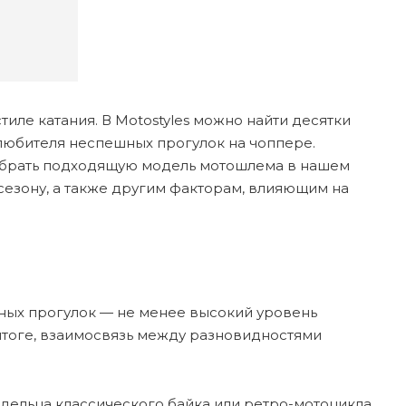
ле катания. В Motostyles можно найти десятки
любителя неспешных прогулок на чоппере.
 выбрать подходящую модель мотошлема в нашем
сезону, а также другим факторам, влияющим на
ных прогулок — не менее высокий уровень
итоге, взаимосвязь между разновидностями
дельца классического байка или ретро-мотоцикла,