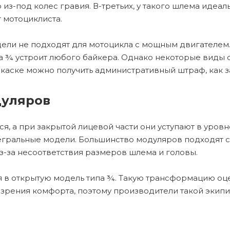
 из-под колес гравия. В-третьих, у такого шлема идеа
 мотоциклиста.
ели не подходят для мотоцикла с мощным двигателем.
а ¾ устроит любого байкера. Однако некоторые виды
каске можно получить административный штраф, как з
дуляров
я, а при закрытой лицевой части они уступают в уровн
гральные модели. Большинство модуляров подходят ср
з-за несоответствия размеров шлема и головы.
 в открытую модель типа ¾. Такую трансформацию оцен
и зрения комфорта, поэтому производители такой эки