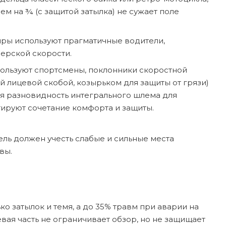
ем на ¾ (с защитой затылка) не сужает поле
ры используют прагматичные водители,
серской скорости.
пользуют спортсмены, поклонники скоростной
й лицевой скобой, козырьком для защиты от грязи)
ая разновидность интегрального шлема для
ируют сочетание комфорта и защиты.
ель должен учесть слабые и сильные места
вы.
о затылок и темя, а до 35% травм при аварии на
вая часть не ограничивает обзор, но не защищает