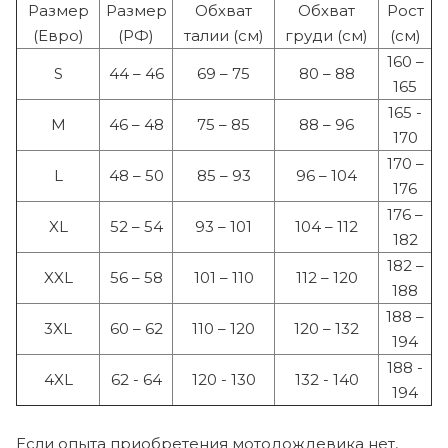
Размер
Размер
Обхват
Обхват
Рост
(Евро)
(РФ)
талии (см)
груди (см)
(см)
160 –
S
44 – 46
69 – 75
80 – 88
165
165 -
M
46 – 48
75 – 85
88 – 96
170
170 –
L
48 – 50
85 – 93
96 – 104
176
176 –
XL
52 – 54
93 – 101
104 – 112
182
182 –
XXL
56 – 58
101 – 110
112 – 120
188
188 –
3XL
60 – 62
110 – 120
120 – 132
194
188 -
4XL
62 - 64
120 - 130
132 - 140
194
Если опыта приобретения мотодождевика нет,