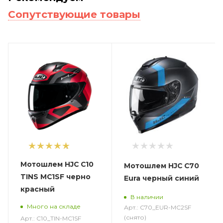
Сопутствующие товары
1
Мотошлем HJC C10
Мотошлем HJC C70
TINS MC1SF черно
Eura черный синий
красный
В наличии
Много на складе
Арт.: C70_EUR-MC2SF
(снято)
Арт.: C10_TIN-MC1SF