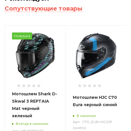
Сопутствующие товары
Новинка
Мотошлем Shark D-
Мотошлем HJC C70
Skwal 3 REPTAIA
Eura черный синий
Mat черный
зеленый
В наличии
Арт.: C70_EUR-MC2SF
Всегда в наличии
(снято)
Арт.: HE0913EKXK