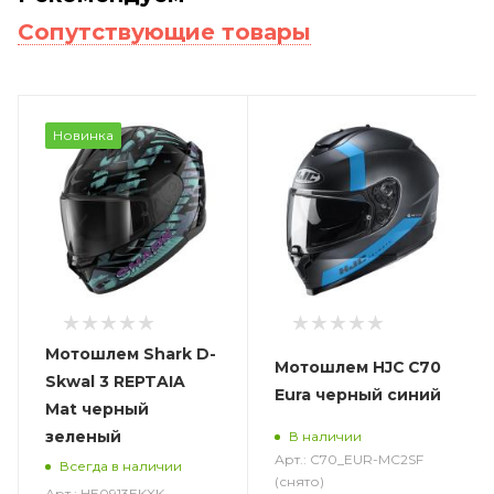
Сопутствующие товары
Новинка
Мотошлем Shark D-
Мотошлем HJC C70
Skwal 3 REPTAIA
Eura черный синий
Mat черный
зеленый
В наличии
Арт.: C70_EUR-MC2SF
Всегда в наличии
(снято)
Арт.: HE0913EKXK