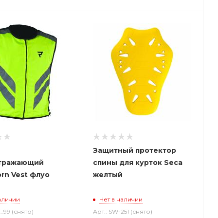
Защитный протектор
тражающий
спины для курток Seca
rn Vest флуо
желтый
аличии
Нет в наличии
T_99 (снято)
Арт.: SW-251 (снято)