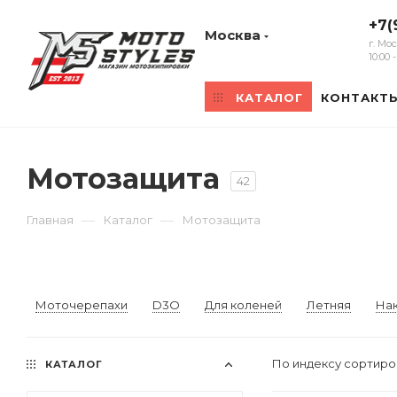
+7(
Москва
г. Мо
10:00
КАТАЛОГ
КОНТАКТ
Мотозащита
42
—
—
Главная
Каталог
Мотозащита
Моточерепахи
D3O
Для коленей
Летняя
На
По индексу сортир
КАТАЛОГ