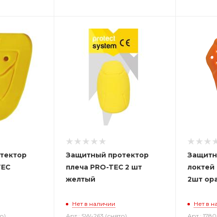
тектор
Защитный протектор
Защитн
TEC
плеча PRO-TEC 2 шт
локтей 
желтый
2шт ор
Нет в наличии
Нет в н
о)
Арт.: SW-263 (снято)
Арт.: 178