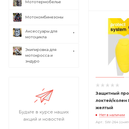
Мототермобелье
Мотокомбинезоны
Аксессуары для
мотоцикла
Экипировка для
мотокросса и
эндуро
Защитный про
локтей/колен
желтый
Будьте в курсе наших
Нет в наличии
акций и новостей
Арт.: SW-264 (снят