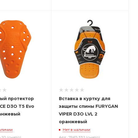
ый протектор
Вставка в куртку для
CE D3O T5 Evo
защиты спины FURYGAN
анжевый
VIPER D3O LVL 2
оранжевый
аличии
Нет в наличии
0-20 (снято)
Арт.: 7967-332 (снято)