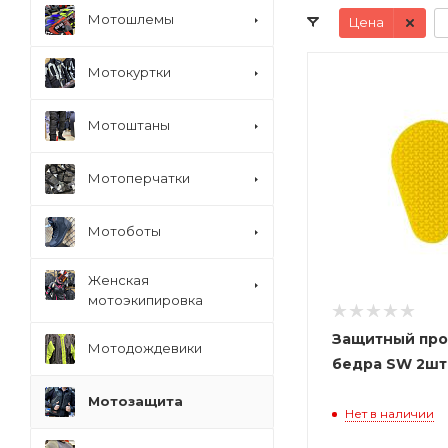
Мотошлемы
Цена
Мотокуртки
Мотоштаны
Мотоперчатки
Мотоботы
Женская
мотоэкипировка
Защитный про
Мотодождевики
бедра SW 2шт
Мотозащита
Нет в наличии