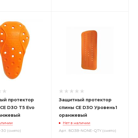
ый протектор
Защитный протектор
CE D3O T5 Evo
спины CE D3O Уровень1
анжевый
оранжевый
аличии
Нет в наличии
0-30 (снято)
Арт.: 8D3B-NONE-QTY (снято)