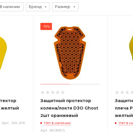
В наличии
Бренд
Размер
-19%
тектор
Защитный протектор
Защитн
 желтый
колена/локтя D3O Ghost
плеча 
2шт оранжевый
желтый
Арт.: SW-296
Нет в наличии
Нет в н
Арт.: 8D3KEG