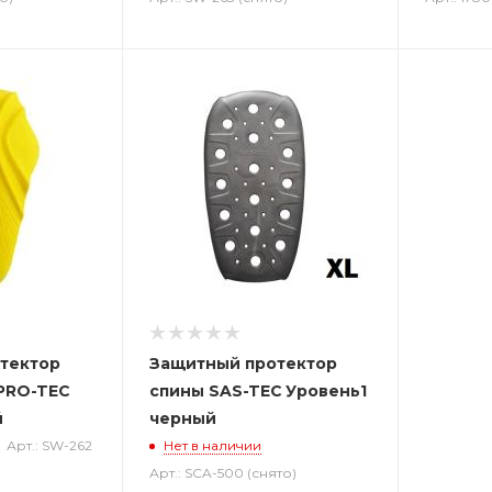
тектор
Защитный протектор
 PRO-TEC
спины SAS-TEC Уровень1
й
черный
Арт.: SW-262
Нет в наличии
Арт.: SCA-500 (снято)