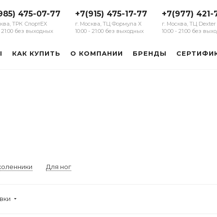
985) 475-07-77
+7(915) 475-17-77
+7(977) 421-
сква, ТРК СпортЕХ
г. Москва, ТЦ Формула Х
г. Москва, ТЦ Dexter
 - 21:00 без выходных
10:00 - 21:00 без выходных
10:00 - 21:00 без вы
Ы
КАК КУПИТЬ
О КОМПАНИИ
БРЕНДЫ
СЕРТИФИ
коленники
Для ног
овки