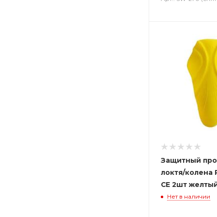
Защитный про
локтя/колена
CE 2шт желты
Нет в наличии