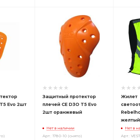
тектор
Защитный протектор
Жилет
T5 Evo 2шт
плечей CE D3O T5 Evo
светоо
2шт оранжевый
Rebelho
желтый
Нет в наличии
Нет в н
то)
Арт.: 1780-10 (снято)
Арт.: VES