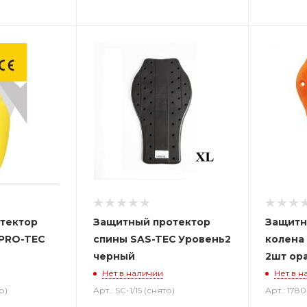
тектор
Защитный протектор
Защитн
 PRO-TEC
спины SAS-TEC Уровень2
колена 
черный
2шт ор
Нет в наличии
Нет в н
о)
Арт.: SC-1/15 (снято)
Арт.: 178