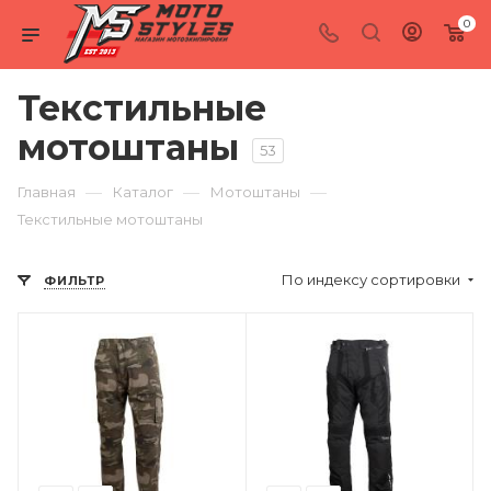
0
Текстильные
мотоштаны
53
—
—
—
Главная
Каталог
Мотоштаны
Текстильные мотоштаны
По индексу сортировки
ФИЛЬТР