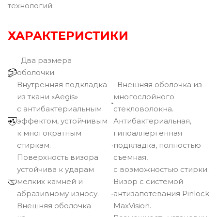
технологий.
ХАРАКТЕРИСТИКИ
Два размера
оболочки.
Внутренняя подкладка
Внешняя оболочка из
из ткани «Aegis»
многослойного
с антибактериальным
стекловолокна.
эффектом, устойчивым
Антибактериальная,
к многократным
гипоаллергенная
стиркам.
подкладка, полностью
Поверхность визора
съемная,
устойчива к ударам
с возможностью стирки.
мелких камней и
Визор с системой
абразивному износу.
антизапотевания Pinlock
Внешняя оболочка
MaxVision.