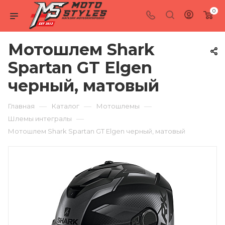
0
Мотошлем Shark
Spartan GT Elgen
черный, матовый
—
—
—
Главная
Каталог
Мотошлемы
—
Шлемы интегралы
Мотошлем Shark Spartan GT Elgen черный, матовый