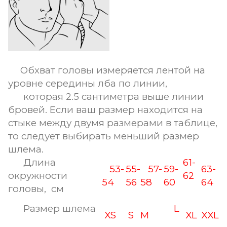
Обхват головы измеряется лентой на
уровне середины лба по линии,
которая 2.5 сантиметра выше линии
бровей. Если ваш размер находится на
стыке между двумя размерами в таблице,
то следует выбирать меньший размер
шлема.
Длина
61-
53-
55-
57-
59-
63-
окружности
62
54
56
58
60
64
головы, см
Размер шлема
L
XS
S
M
XL
XXL