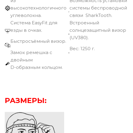
из
Возможность установки
высокотехнологичного
системы беспроводной
углеволокна.
связи SharkTooth.
Cистема EasyFit для
Встроенный
езды в очках.
солнцезащитный визор
(UV380).
Быстросъёмный визор.
Вec: 1250 г.
Замок ремешка с
двойным
D-образным кольцом.
РАЗМЕРЫ: