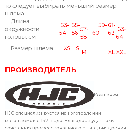
то следует выбирать меньший размер
шлема.
Длина
53-
55-
59-
61-
окружности
57-
63-
54
56
60
62
головы, см
58
64
Размер шлема
XS
S
L
M
XL
XXL
ПРОИЗВОДИТЕЛЬ
Компания
HJC специализируется на изготовлении
мотошлемов с 1971 года. Благодаря удачному
сочетанию профессионального опыта, внедрения