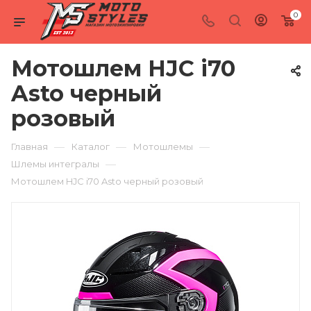
0
Мотошлем HJC i70
Asto черный
розовый
—
—
—
Главная
Каталог
Мотошлемы
—
Шлемы интегралы
Мотошлем HJC i70 Asto черный розовый