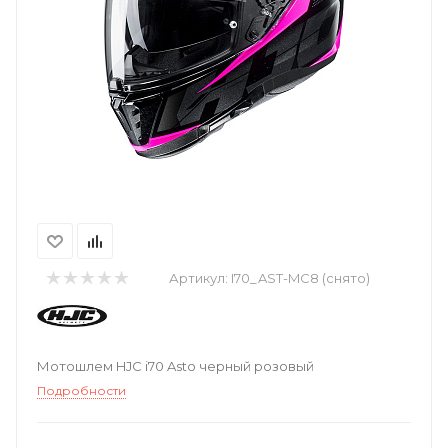
Артикул:
I70_AST-MC8 (снято)
Мотошлем HJC i70 Asto черный розовый
Подробности