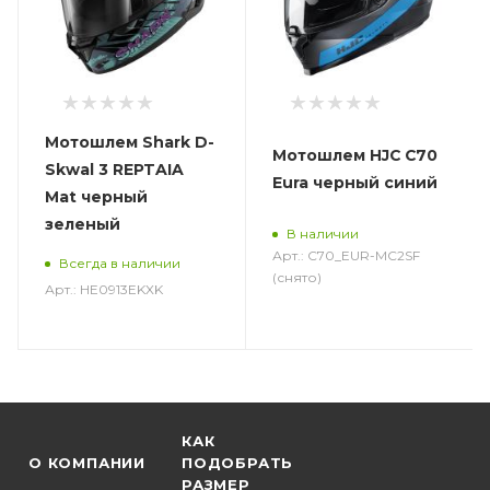
Мотошлем Shark D-
Мотошлем HJC C70
Skwal 3 REPTAIA
Eura черный синий
Mat черный
зеленый
В наличии
Арт.: C70_EUR-MC2SF
Всегда в наличии
(снято)
Арт.: HE0913EKXK
КАК
О КОМПАНИИ
ПОДОБРАТЬ
РАЗМЕР