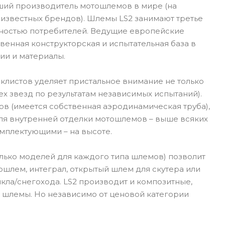
йший производитель мотошлемов в мире (на
 известных брендов). Шлемы LS2 занимают третье
рностью потребителей. Ведущие европейские
венная конструкторская и испытательная база в
ии и материалы.
иклистов уделяет пристальное внимание не только
х звезд по результатам независимых испытаний).
в (имеется собственная аэродинамическая труба),
для внутренней отделки мотошлемов – выше всяких
омплектующими – на высоте.
лько моделей для каждого типа шлемов) позволит
ошлем, интеграл, открытый шлем для скутера или
ла/снегохода. LS2 производит и композитные,
 шлемы. Но независимо от ценовой категории