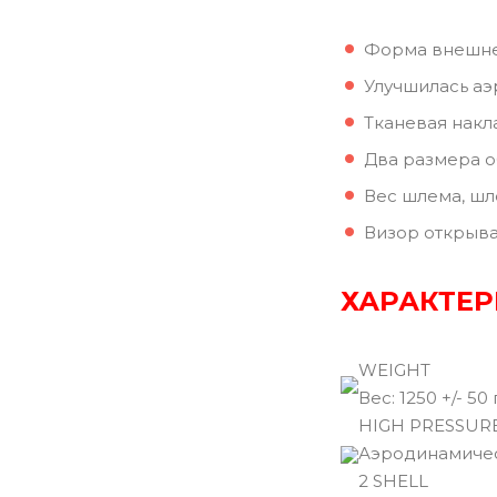
Форма внешней
Улучшилась аэ
Тканевая накл
Два размера о
Вес шлема, шл
Визор открыва
ХАРАКТЕР
WEIGHT
Вec: 1250 +/- 50 
HIGH PRESSUR
Аэродинамичес
2 SHELL