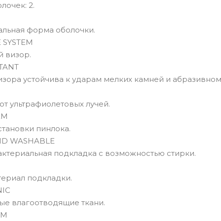
лочек: 2.
альная форма оболочки.
 SYSTEM
 визор.
TANT
зора устойчива к ударам мелких камней и абразивном
от ультрафиолетовых лучей.
EM
становки пинлока.
ND WASHABLE
актериальная подкладка с возможностью стирки.
ериал подкладки.
NIC
ые влагоотводящие ткани.
AM