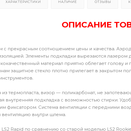
ХАРАКТЕРИСТИКИ
НАЛИЧИЕ
ОТЗЫВЫ
К
ОПИСАНИЕ ТО
 с прекрасным соотношением цены и качества. Аэро
изоляцией. Элементы подкладки вырезаются лазером 
кокачественный материал приятно облегает голову и
инам защитное стекло плотно прилегает в закрытом по
инструментов.
из термопласта, визор — поликарбонат, не запотевающ
ая внутренняя подкладка с возможностью стирки. Удо
м фиксатором. Система вентиляции с передними возд
 вентиляцию внутри шлема.
 LS2 Rapid по сравнению со старой моделью LS2 Rookie