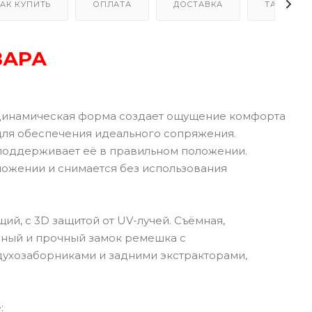
АК КУПИТЬ
ОПЛАТА
ДОСТАВКА
ТАБЛИЦА
ВАРА
динамическая форма создает ощущение комфорта
для обеспечения идеального сопряжения.
 поддерживает её в правильном положении.
ложении и снимается без использования
ий, с 3D защитой от UV-лучей. Съёмная,
бный и прочный замок ремешка с
ухозаборниками и задними экстракторами,
: