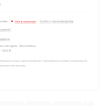
и
оскве
Снято с производства
Нет в наличии
шевле?
одарок
з сегодня - бесплатно
 - 500 ₽
тельна только для интернет-магазина и может отличаться
ничных магазинах