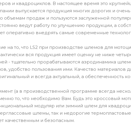
теров и квадроциклов. В настоящее время это крупне
мпании выпускается продукция многих дорогих и очень
по объемам продаж и пользуются заслуженной популя
тоянно ведут работу по улучшению продукции, а собст
ет оперативно внедрять самые современные технолог
е на то, что LS2 при производстве шлемов для мотоц
актически вся продукция имеет оценку не ниже четыре
очей - тщательно прорабатываются аэродинамика шлемо
ов, удобство пользования ими. Качество материалов 
ригинальный и всегда актуальный, а обеспеченность к
мент (а в производственной программе всегда неско
енно то, что необходимо Вам. Будь это кроссовый мот
ункциональный модуляр или зимний шлем для квадроцик
ерглассовые шлемы, так и недорогие термопластовые
ет качественным и безопасным.