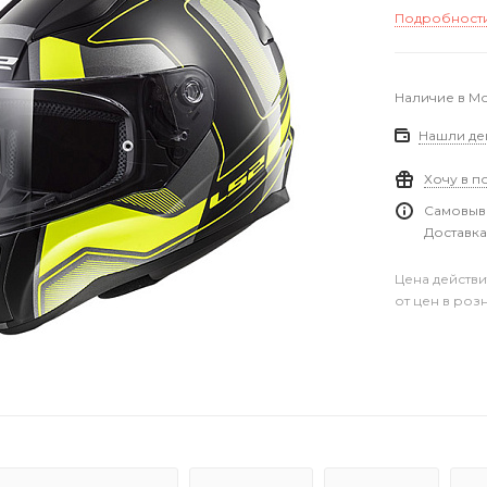
Подробност
Наличие в М
Нашли де
Хочу в п
Самовыво
Доставка
Цена действи
от цен в роз