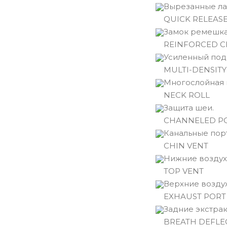
Вырезанные ла
QUICK RELEASE
Замок ремешка
REINFORCED C
Усиленный по
MULTI-DENSITY
Многослойная 
NECK ROLL
Защита шеи.
CHANNELED P
Канальные пор
CHIN VENT
Нижние воздух
TOP VENT
Верхние возду
EXHAUST PORT
Задние экстрак
BREATH DEFLE