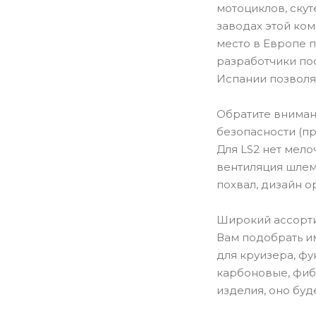
мотоциклов, ску
заводах этой ко
место в Европе 
разработчики пос
Испании позволя
Обратите внимани
безопасности (пр
Для LS2 нет мел
вентиляция шлем
похвал, дизайн о
Широкий ассорти
Вам подобрать им
для круизера, ф
карбоновые, фиб
изделия, оно буд