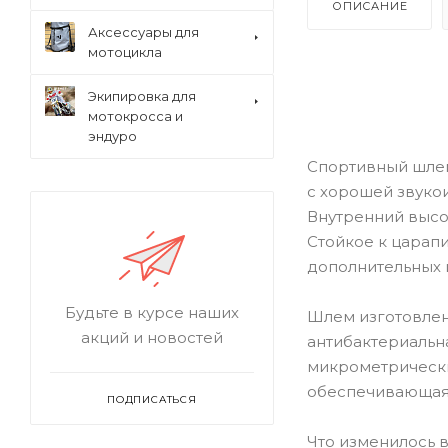
ОПИСАНИЕ
Аксессуары для
мотоцикла
Экипировка для
мотокросса и
эндуро
Спортивный шлем
с хорошей звуко
Внутренний высо
Стойкое к царап
дополнительных 
Будьте в курсе наших
Шлем изготовлен 
акций и новостей
антибактериальн
микрометрически
обеспечивающая
ПОДПИСАТЬСЯ
Что изменилось в