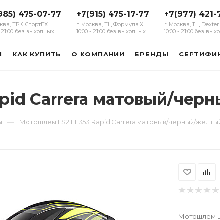
985) 475-07-77
+7(915) 475-17-77
+7(977) 421-
сква, ТРК СпортЕХ
г. Москва, ТЦ Формула Х
г. Москва, ТЦ Dexter
 - 21:00 без выходных
10:00 - 21:00 без выходных
10:00 - 21:00 без вы
Ы
КАК КУПИТЬ
О КОМПАНИИ
БРЕНДЫ
СЕРТИФИ
pid Carrera матовый/чер
—
ы
Мотошлем LS2 FF353 Rapid Carrera матовый/черный/желты
Мотошлем LS