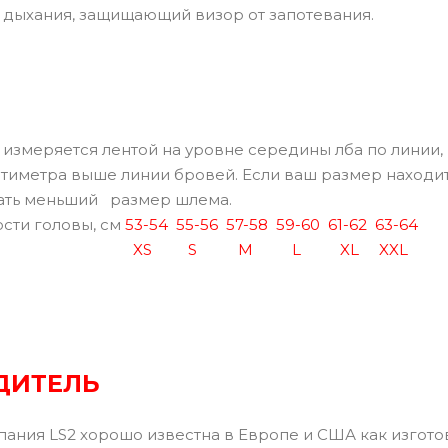
 дыхания, защищающий визор от запотевания.
измеряется лентой на уровне середины лба по линии,
нтиметра выше линии бровей. Если ваш размер находит
ать меньший размер шлема.
сти головы, см
53-54
55-56
57-58
59-60
61-62
63-64
XS
S
M
L
XL
XXL
ДИТЕЛЬ
пания LS2 хорошо известна в Европе и США как изгот