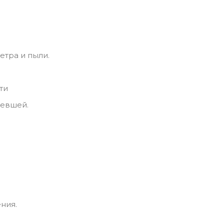
етра и пыли.
ти
левшей.
ния.