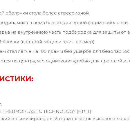
 оболочки стала более агрессивной.
родинамика шлема благодаря новой форме оболочки.
адка на внутреннюю часть подбородка для защиты от в
болочки (в старой модели один размер).
ем стал легче на 100 грамм без ущерба для безопаснос
ется по центру, что одинаково удобно для правшей и 
ИСТИКИ:
г.
E THERMOPLASTIC TECHNOLOGY (HPTT)
кий оптимизированный термопластик высокого давле