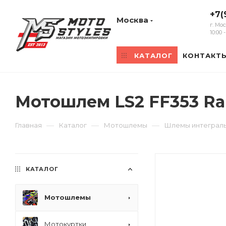
+7(
Москва
г. Мо
10:00
КАТАЛОГ
КОНТАКТ
Мотошлем LS2 FF353 Ra
—
—
—
Главная
Каталог
Мотошлемы
Шлемы интеграл
КАТАЛОГ
Мотошлемы
Мотокуртки