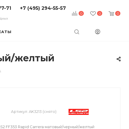
77-71
+7 (495) 294-55-57
0
0
0
ходных
КАТЫ
ный/желтый
й
Артикул:
AK3213 (снято)
2 FF353 Rapid Carrera матовый/черный/желтый