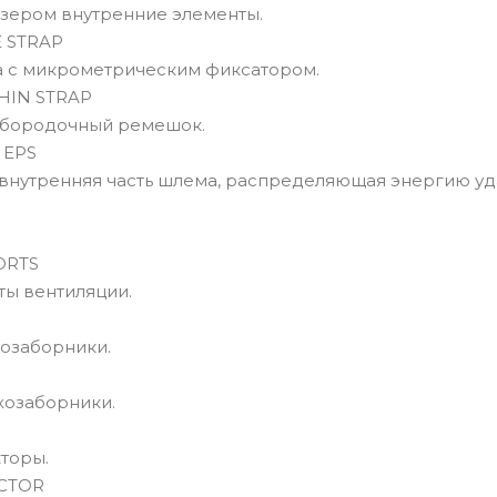
зером внутренние элементы.
 STRAP
 с микрометрическим фиксатором.
HIN STRAP
дбородочный ремешок.
 EPS
внутренняя часть шлема, распределяющая энергию уд
ORTS
ты вентиляции.
озаборники.
хозаборники.
торы.
CTOR