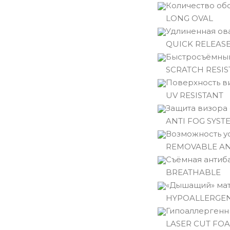
Количество обо
LONG OVAL
Удлиненная ов
QUICK RELEASE
Быстросъёмный
SCRATCH RESIS
Поверхность ви
UV RESISTANT
Защита визора 
ANTI FOG SYST
Возможность у
REMOVABLE A
Съёмная антиб
BREATHABLE
«Дышащий» мат
HYPOALLERGE
Гипоаллергенн
LASER CUT FO