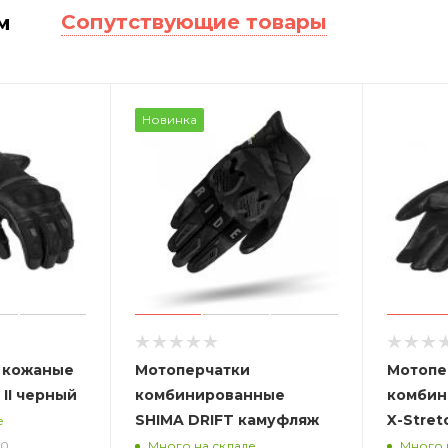
Сопутствующие товары
м
Новинка
 кожаные
Мотоперчатки
Мотопе
 II черный
комбинированные
комбин
SHIMA DRIFT камуфляж
X-Stret
е
00
Много на складе
Много 