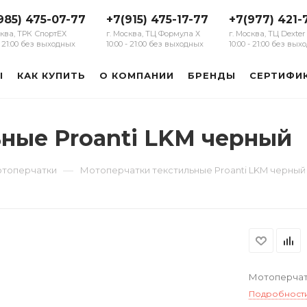
985) 475-07-77
+7(915) 475-17-77
+7(977) 421-
сква, ТРК СпортЕХ
г. Москва, ТЦ Формула Х
г. Москва, ТЦ Dexter
 - 21:00 без выходных
10:00 - 21:00 без выходных
10:00 - 21:00 без вы
Ы
КАК КУПИТЬ
О КОМПАНИИ
БРЕНДЫ
СЕРТИФИ
ные Proanti LKM черный
—
отоперчатки
Мотоперчатки текстильные Proanti LKM черный
Мотоперчатк
Подробност