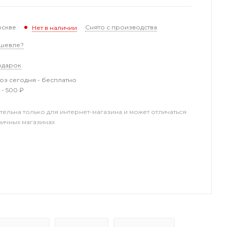
оскве
Снято с производства
Нет в наличии
шевле?
одарок
з сегодня - бесплатно
 - 500 ₽
тельна только для интернет-магазина и может отличаться
ничных магазинах