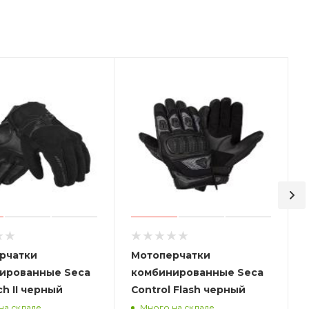
рчатки
Мотоперчатки
ированные Seca
комбинированные Seca
ch II черный
Control Flash черный
на складе
Много на складе