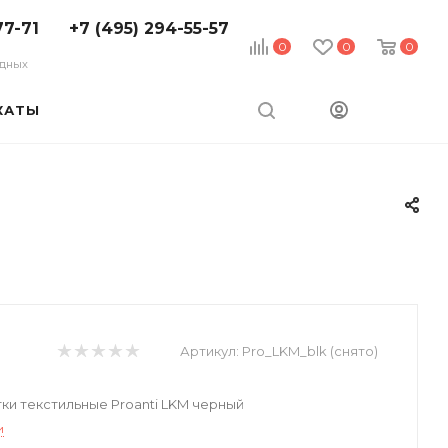
77-71
+7 (495) 294-55-57
0
0
0
ходных
КАТЫ
Артикул:
Pro_LKM_blk (снято)
и текстильные Proanti LKM черный
и