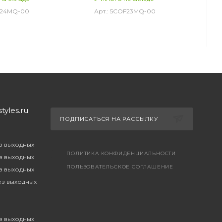
ST24MQ-00
Арт.: 5COF23MQ-00
yles.ru
ПОДПИСАТЬСЯ НА РАССЫЛКУ
ез выходных
ПОЛИТИКА КОНФИДЕНЦИАЛЬНОСТИ
ез выходных
ПОЛЬЗОВАТЕЛЬСКОЕ СОГЛАШЕНИЕ
ез выходных
без выходных
ез выходных