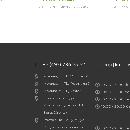
Арт.: DRIFT MEN GLV CAMO
Арт.: 5X
+7 (495) 294-55-57
shop@motost
Москва, г. , ТРК СпортЕХ
Москва, г. , ТЦ Формула Х
10:00 - 21:00 б
Москва, г. , ТЦ Dexter
10:00 - 21:00 б
Краснодар, г. , ул.
10:00 - 21:00 б
Уральская, дом 99, ТЦ
10:00 - 20:00 
Вега, 2й этаж
Ростов-на-Дону, г. , ул.
Социалистическая, дом
10:00 - 21:00 б