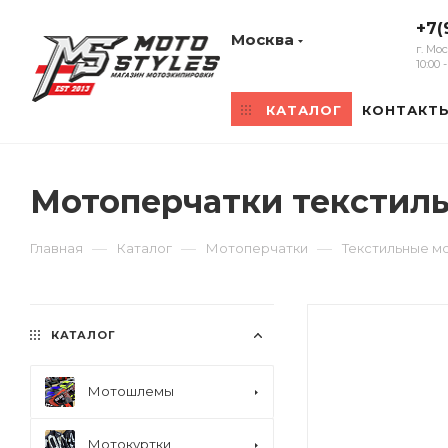
+7(
Москва
г. Мо
10:00
КАТАЛОГ
КОНТАКТ
Мотоперчатки текстиль
—
—
—
Главная
Каталог
Мотоперчатки
Текстильные м
КАТАЛОГ
Мотошлемы
Мотокуртки