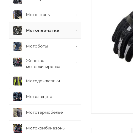
Мотоштаны
Мотоперчатки
Мотоботы
Женская
мотоэкипировка
Мотодождевики
Мотозащита
Мототермобелье
Мотокомбинезоны