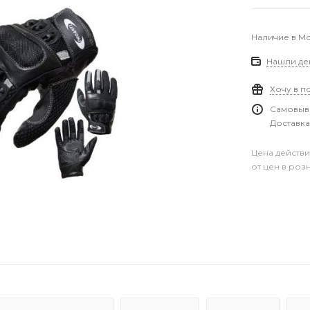
Наличие в М
Нашли де
Хочу в п
Самовыво
Доставка
Цена действи
от цен в роз