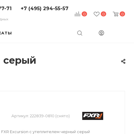
77-71
+7 (495) 294-55-57
0
0
0
ходных
КАТЫ
й серый
Артикул:
222839-0810 (снято)
FXR Excursion с утеплителем черный серый