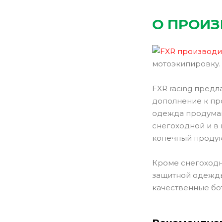
О ПРОИ
мотоэкипировку.
FXR racing предл
дополнение к пр
одежда продуман
снегоходной и в
конечный продук
Кроме снегоходн
защитной одежды 
качественные бот