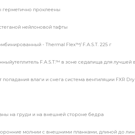
 герметично проклеены
стеганой нейлоновой тафты
омбинированный - Thermal Flex™/ F.A.S.T. 225 г
ыйутеплитель F.A.S.T.™ в зоне седалища для лучшей
 попадания влаги и снега система вентиляции FXR Dry
ны на груди и на внешней стороне бедра
торонние молнии с внешними планками, длиной до лин