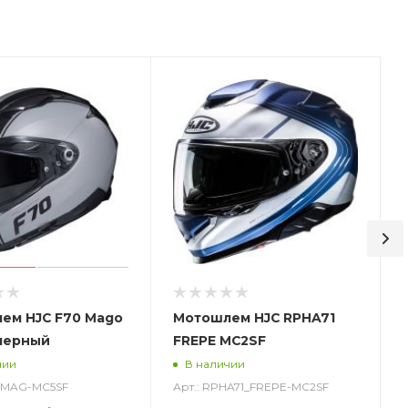
ем HJC F70 Mago
Мотошлем HJC RPHA71
черный
FREPE MC2SF
чии
В наличии
0_MAG-MC5SF
Арт.: RPHA71_FREPE-MC2SF