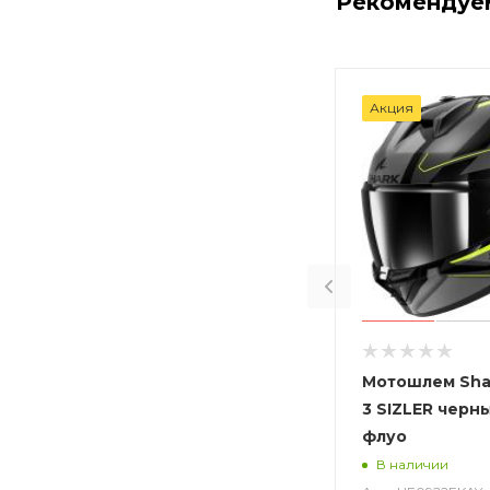
Рекомендуе
Акция
Мотошлем Sha
3 SIZLER черн
флуо
В наличии