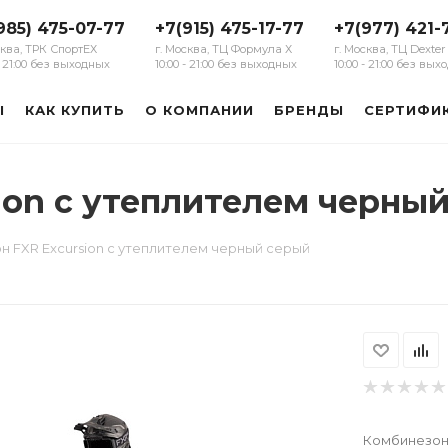
985) 475-07-77
+7(915) 475-17-77
+7(977) 421-
сква, ТРК СпортЕХ
г. Москва, ТЦ Формула Х
г. Москва, ТЦ Dexter
 - 21:00 без выходных
10:00 - 21:00 без выходных
10:00 - 21:00 без вы
Ы
КАК КУПИТЬ
О КОМПАНИИ
БРЕНДЫ
СЕРТИФИ
ion с утеплителем черны
 FXR Excursion с утеплителем черный серый
Комбинезон 