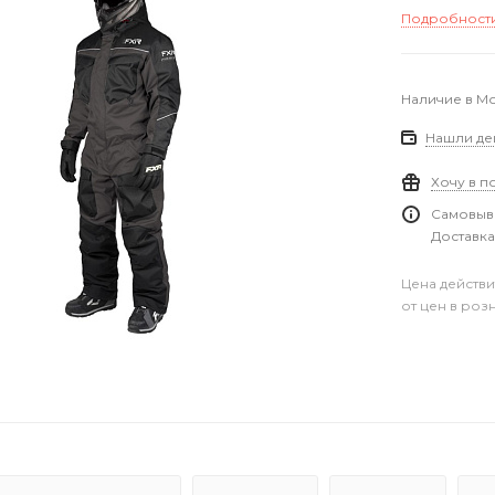
Подробност
Наличие в М
Нашли де
Хочу в п
Самовыво
Доставка
Цена действи
от цен в роз