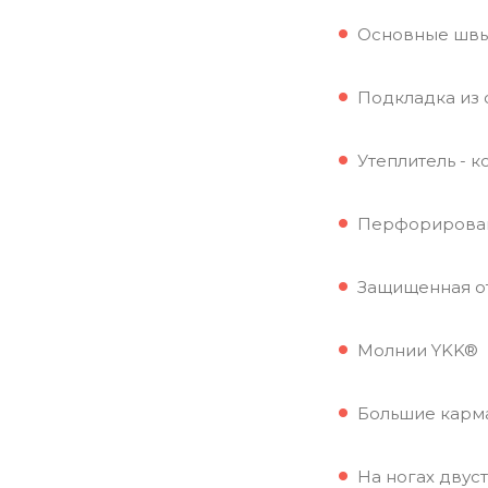
Основные швы
Подкладка из 
Утеплитель - к
Перфорированн
Защищенная от
Молнии YKK®
Большие карма
На ногах двус