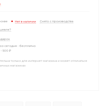
и
оскве
Снято с производства
Нет в наличии
шевле?
одарок
з сегодня - бесплатно
 - 500 ₽
тельна только для интернет-магазина и может отличаться
ничных магазинах