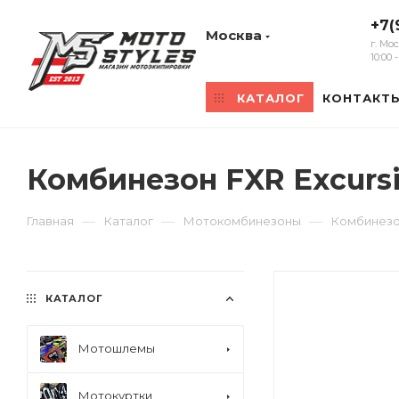
+7(
Москва
г. Мо
10:00
КАТАЛОГ
КОНТАКТ
Комбинезон FXR Excurs
—
—
—
Главная
Каталог
Мотокомбинезоны
Комбинезон
КАТАЛОГ
Мотошлемы
Мотокуртки