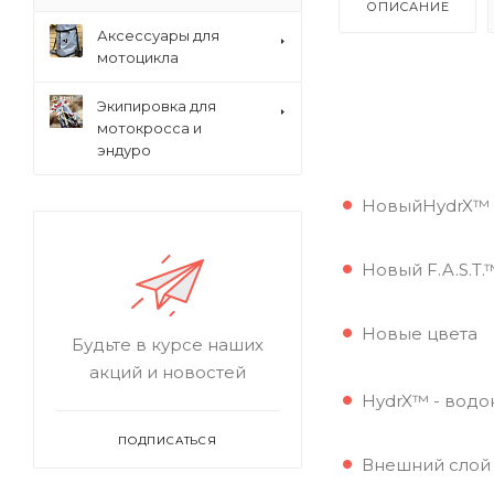
ОПИСАНИЕ
Аксессуары для
мотоцикла
Экипировка для
мотокросса и
эндуро
НовыйHydrX™ -
Новый F.A.S.T
Новые цвета
Будьте в курсе наших
акций и новостей
HydrX™ - водо
ПОДПИСАТЬСЯ
Внешний слой 