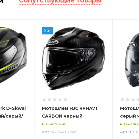
Сопутствующие товары
м
Хит
rk D-Skwal
Мотошлем HJC RPHA71
Мотошл
ый/серый/
CARBON черный
серый 
В наличии
В нали
Арт.: RPHA71-CAR
Арт.: F7